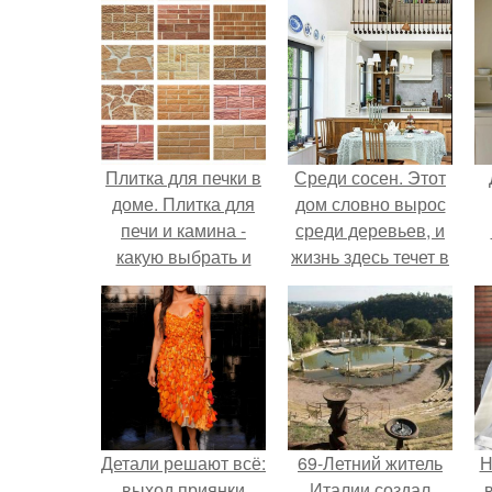
Плитка для печки в
Среди сосен. Этот
доме. Плитка для
дом словно вырос
печи и камина -
среди деревьев, и
какую выбрать и
жизнь здесь течет в
какой лучше
собственном ритме
обложить печь в
- спокойно, без
доме.
спешки и лишнего
шума.
Детали решают всё:
69-Летний житель
Н
выход приянки
Италии создал