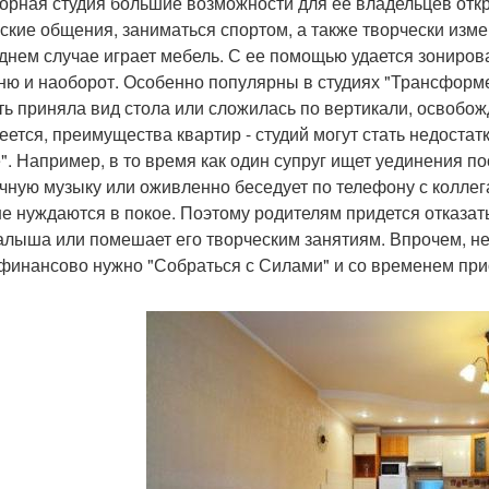
орная студия большие возможности для ее владельцев откр
ские общения, заниматься спортом, а также творчески изм
днем случае играет мебель. С ее помощью удается зониров
ню и наоборот. Особенно популярны в студиях "Трансформе
ть приняла вид стола или сложилась по вертикали, освобож
еется, преимущества квартир - студий могут стать недостат
". Например, в то время как один супруг ищет уединения п
чную музыку или оживленно беседует по телефону с коллега
е нуждаются в покое. Поэтому родителям придется отказат
алыша или помешает его творческим занятиям. Впрочем, не
 финансово нужно "Собраться с Силами" и со временем при