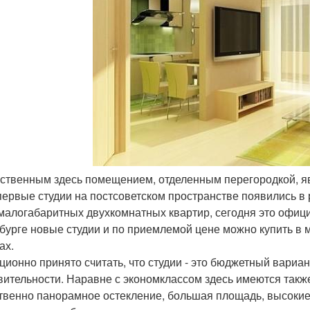
нственным здесь помещением, отделенным перегородкой, яв
первые студии на постсоветском пространстве появились в
малогабаритных двухкомнатных квартир, сегодня это офиц
бурге новые студии и по приемлемой цене можно купить в м
ах.
ционно принято считать, что студии - это бюджетный вариант
вительности. Наравне с экономклассом здесь имеются также 
твенно панорамное остекление, большая площадь, высокие