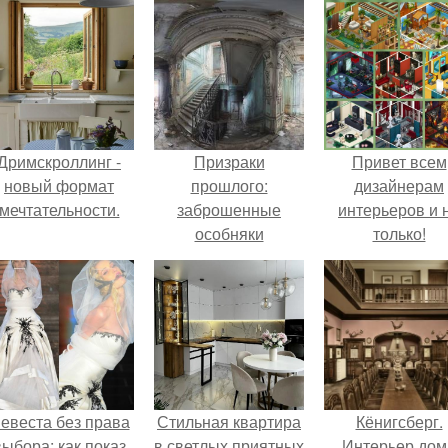
Дримскроллинг -
Призраки
Привет всем
новый формат
прошлого:
дизайнерам
мечтательности.
заброшенные
интерьеров и 
особняки
только!
Петербурга.
евеста без права
Стильная квартира
Кёнигсберг.
выбора: как показ
в светлых приятных
Интерьер дом