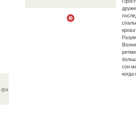
Прост
друже
после
спаль
крова
Разум
Волне
ритми
больш
сон м
когда
⇦