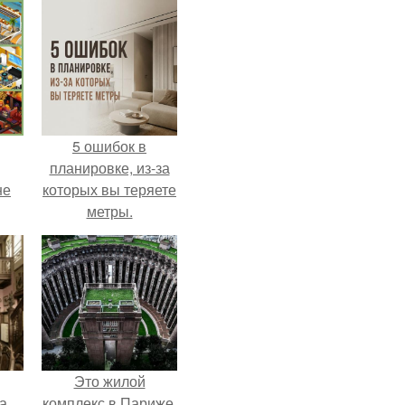
5 ошибок в
планировке, из-за
не
которых вы теряете
метры.
Это жилой
а
комплекс в Париже,