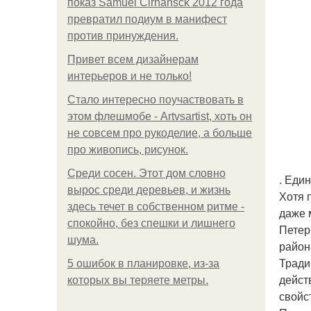
показ Samuel Cirnansck 2012 года
превратил подиум в манифест
против принуждения.
Привет всем дизайнерам
интерьеров и не только!
Стало интересно поучаствовать в
этом флешмобе - Artvsartist, хоть он
не совсем про рукоделие, а больше
про живопись, рисунок.
Среди сосен. Этот дом словно
. Еди
вырос среди деревьев, и жизнь
Хотя 
здесь течет в собственном ритме -
даже 
спокойно, без спешки и лишнего
Петер
шума.
район
Тради
5 ошибок в планировке, из-за
дейст
которых вы теряете метры.
свойс