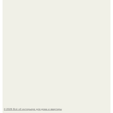
Эко - панно "Песочный Берег":
Стильная квартира в светлых приятных тонах.
© 2026 Всё об интерьере для дома и квартиры