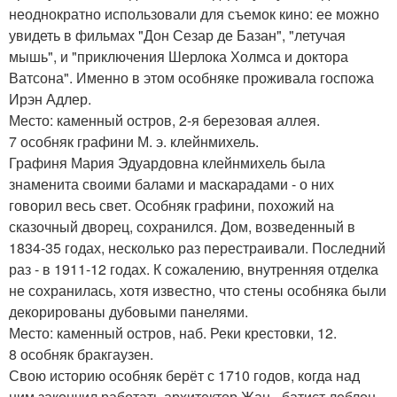
неоднократно использовали для съемок кино: ее можно
увидеть в фильмах "Дон Сезар де Базан", "летучая
мышь", и "приключения Шерлока Холмса и доктора
Ватсона". Именно в этом особняке проживала госпожа
Ирэн Адлер.
Место: каменный остров, 2-я березовая аллея.
7 особняк графини М. э. клейнмихель.
Графиня Мария Эдуардовна клейнмихель была
знаменита своими балами и маскарадами - о них
говорил весь свет. Особняк графини, похожий на
сказочный дворец, сохранился. Дом, возведенный в
1834-35 годах, несколько раз перестраивали. Последний
раз - в 1911-12 годах. К сожалению, внутренняя отделка
не сохранилась, хотя известно, что стены особняка были
декорированы дубовыми панелями.
Место: каменный остров, наб. Реки крестовки, 12.
8 особняк бракгаузен.
Свою историю особняк берёт с 1710 годов, когда над
ним закончил работать архитектор Жан - батист леблон.