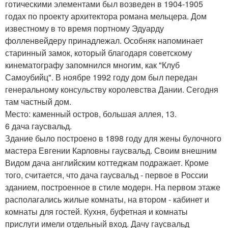
готическими элементами был возведен в 1904-1905
годах по проекту архитектора романа мельцера. Дом
известному в то время портному Эдуарду
фолленвейдеру принадлежал. Особняк напоминает
старинный замок, который благодаря советскому
кинематографу запомнился многим, как "Клуб
Самоубийц". В ноябре 1992 году дом был передан
генеральному консульству королевства Дании. Сегодня
там частный дом.
Место: каменный остров, большая аллея, 13.
6 дача гаусвальд.
Здание было построено в 1898 году для жены булочного
мастера Евгении Карловны гаусвальд. Своим внешним
Видом дача английским коттеджам подражает. Кроме
того, считается, что дача гаусвальд - первое в России
зданием, построенное в стиле модерн. На первом этаже
располагались жилые комнаты, на втором - кабинет и
комнаты для гостей. Кухня, буфетная и комнаты
прислуги имели отдельный вход. Дачу гаусвальд