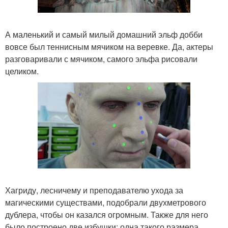
А маленький и самый милый домашний эльф добби
вовсе был теннисным мячиком на веревке. Да, актеры
разговаривали с мячиком, самого эльфа рисовали
целиком.
Хагриду, лесничему и преподавателю ухода за
магическими существами, подобрали двухметрового
дублера, чтобы он казался огромным. Также для него
было построено две избушки: одна такого размера,