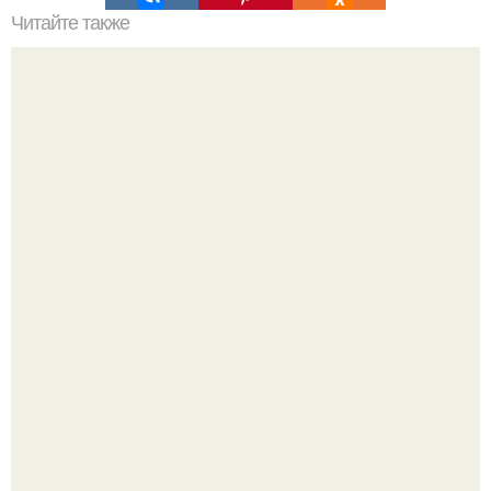
Читайте также
Журнал: идеи вашего дома номер 9 (200) Россия
(сентябрь 2015).
Уютная светлая квартира в лучах солнца.