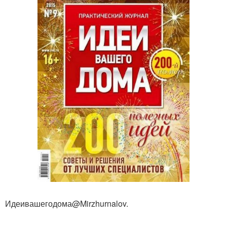
Идеивашегодома@Mirzhurnalov.