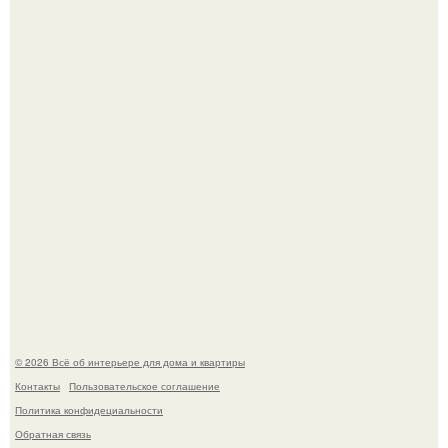
Невеста без права выбора: как показ Samuel Cirnansck
2012 года превратил подиум в манифест против
принуждения.
Сокровища из Hoff.
© 2026 Всё об интерьере для дома и квартиры
Контакты
Пользовательское соглашение
Политика конфидециальности
Обратная связь