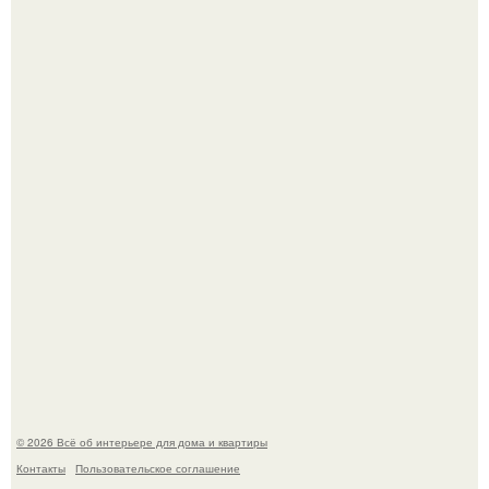
Среди сосен. Этот дом словно вырос среди деревьев, и
жизнь здесь течет в собственном ритме - спокойно, без
спешки и лишнего шума.
Привет всем дизайнерам интерьеров и не только!
© 2026 Всё об интерьере для дома и квартиры
Контакты
Пользовательское соглашение