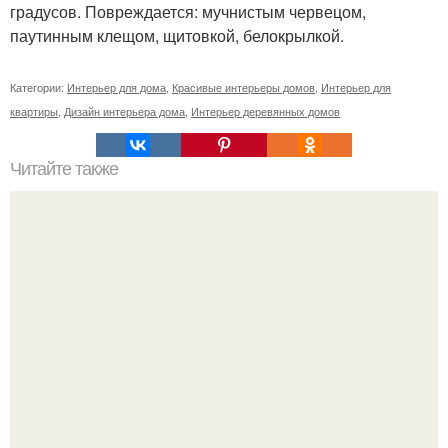
градусов. Повреждается: мучнистым червецом,
паутинным клещом, щитовкой, белокрылкой.
Категории:
Интерьер для дома
,
Красивые интерьеры домов
,
Интерьер для
квартиры
,
Дизайн интерьера дома
,
Интерьер деревянных домов
Читайте также
Мужской интерьер. А что такое "Мужской Интерьер", вы
задумывались?