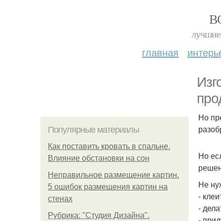
В
лучшие 
главная
интерь
Изг
про
Но пр
разоб
Популярные материалы
Как поставить кровать в спальне.
Но ес
Влияние обстановки на сон
решен
Неправильное размещение картин.
Не ну
5 ошибок размещения картин на
- кле
стенах
- дела
Рубрика: "Студия Дизайна".
- при