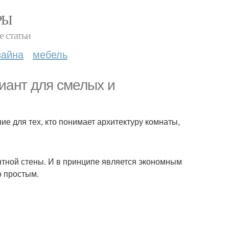
РЫ
е статьи
зайна
мебель
риант для смелых и
е для тех, кто понимает архитектуру комнаты,
нтной стены. И в принципе является экономным
о простым.