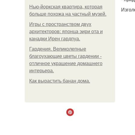
Нью-йоркская квартира, которая
Изгол
больше похожа на частный музей.
Игры с пространством двух
архитекторов: японца эири ота и
канадки Ирен гардпуа.
Гардения. Великолепные
благоухающие цветы гардении -
отличное украшение домашнего
интерьера.
Как вырастить банан дома.