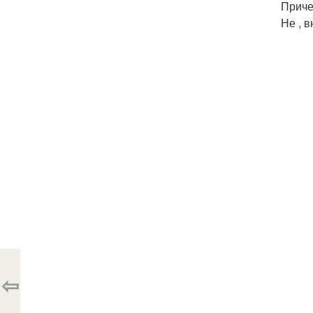
Приче
Не , 
⇦