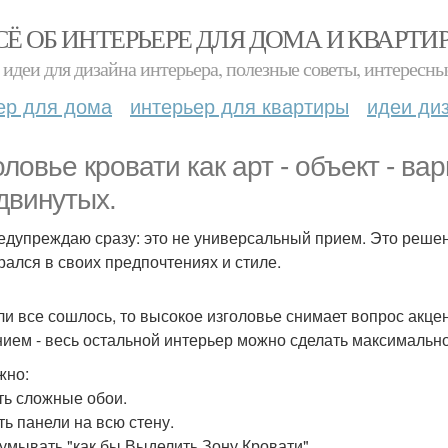
СЁ ОБ ИНТЕРЬЕРЕ ДЛЯ ДОМА И КВАРТИ
идеи для дизайна интерьера, полезные советы, интересны
ер для дома
интерьер для квартиры
идеи ди
оловье кровати как арт - объект - ва
двинутых.
едупреждаю сразу: это не универсальный прием. Это решени
рался в своих предпочтениях и стиле.
ли все сошлось, то высокое изголовье снимает вопрос акце
ием - весь остальной интерьер можно сделать максимальн
жно:
ить сложные обои.
ть панели на всю стену.
думывать "как бы Выделить Зону Кровати".