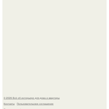
69-Летний житель Италии создал фальшивый античный
амфитеатр и долгое время успешно выдавал его за
настоящее историческое наследие.
Невеста без права выбора: как показ Samuel Cirnansck
2012 года превратил подиум в манифест против
принуждения.
© 2026 Всё об интерьере для дома и квартиры
Контакты
Пользовательское соглашение