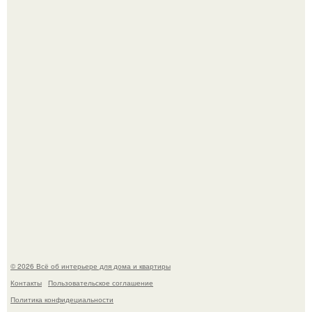
В сети продолжают обсуждать изменения во внешности
актрисы.
Дизайн малометражной студии 21, 1 м 2 (24, 9 м 2 с
балконом) в Краснодаре.
© 2026 Всё об интерьере для дома и квартиры
Контакты
Пользовательское соглашение
Политика конфидециальности