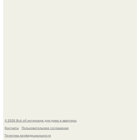
5 ошибок в планировке, из-за которых вы теряете метры.
"Проиллюстрированные Люди": Томас майландер
превратил солнечные ожоги в арт - объект.
© 2026 Всё об интерьере для дома и квартиры
Контакты
Пользовательское соглашение
Политика конфидециальности