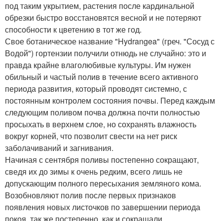
под таким укрытием, растения после кардинальной
обрезки быстро восстановятся весной и не потеряют
способности к цветению в тот же год.
Свое ботаническое название "Hydrangea" (греч. "Сосуд с
Водой") гортензии получили отнюдь не случайно: это и
правда крайне влаголюбивые культуры. Им нужен
обильный и частый полив в течение всего активного
периода развития, который проводят системно, с
постоянным контролем состояния почвы. Перед каждым
следующим поливом почва должна почти полностью
просыхать в верхнем слое, но сохранять влажность
вокруг корней, что позволит свести на нет риск
заболачиваний и загнивания.
Начиная с сентября поливы постепенно сокращают,
сведя их до зимы к очень редким, всего лишь не
допускающим полного пересыхания земляного кома.
Возобновляют полив после первых признаков
появления новых листочков по завершении периода
покоя, так же постепенно, как и сокращали.