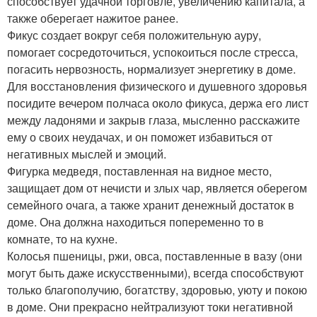
способствует удачной торговле, увеличению капитала, а
также оберегает нажитое ранее.
Фикус создает вокруг себя положительную ауру,
помогает сосредоточиться, успокоиться после стресса,
погасить нервозность, нормализует энергетику в доме.
Для восстановления физического и душевного здоровья
посидите вечером полчаса около фикуса, держа его лист
между ладонями и закрыв глаза, мысленно расскажите
ему о своих неудачах, и он поможет избавиться от
негативных мыслей и эмоций.
Фигурка медведя, поставленная на видное место,
защищает дом от нечисти и злых чар, является оберегом
семейного очага, а также хранит денежный достаток в
доме. Она должна находиться попеременно то в
комнате, то на кухне.
Колосья пшеницы, ржи, овса, поставленные в вазу (они
могут быть даже искусственными), всегда способствуют
только благополучию, богатству, здоровью, уюту и покою
в доме. Они прекрасно нейтрализуют токи негативной