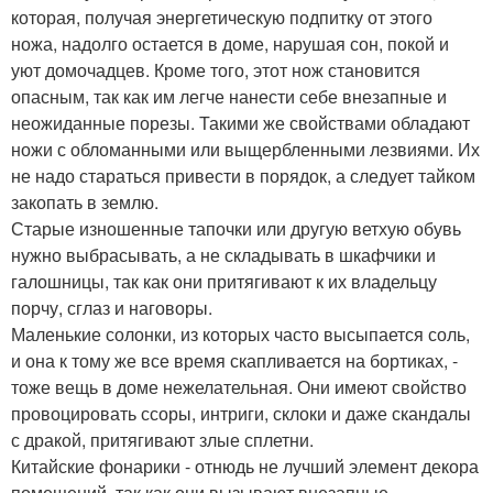
которая, получая энергетическую подпитку от этого
ножа, надолго остается в доме, нарушая сон, покой и
уют домочадцев. Кроме того, этот нож становится
опасным, так как им легче нанести себе внезапные и
неожиданные порезы. Такими же свойствами обладают
ножи с обломанными или выщербленными лезвиями. Их
не надо стараться привести в порядок, а следует тайком
закопать в землю.
Старые изношенные тапочки или другую ветхую обувь
нужно выбрасывать, а не складывать в шкафчики и
галошницы, так как они притягивают к их владельцу
порчу, сглаз и наговоры.
Маленькие солонки, из которых часто высыпается соль,
и она к тому же все время скапливается на бортиках, -
тоже вещь в доме нежелательная. Они имеют свойство
провоцировать ссоры, интриги, склоки и даже скандалы
с дракой, притягивают злые сплетни.
Китайские фонарики - отнюдь не лучший элемент декора
помещений, так как они вызывают внезапные