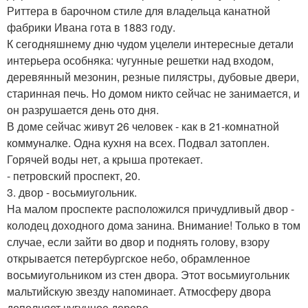
Риттера в барочном стиле для владельца канатной
фабрики Ивана гота в 1883 году.
К сегодняшнему дню чудом уцелели интересные детали
интерьера особняка: чугунные решетки над входом,
деревянный мезонин, резные пилястры, дубовые двери,
старинная печь. Но домом никто сейчас не занимается, и
он разрушается день ото дня.
В доме сейчас живут 26 человек - как в 21-комнатной
коммуналке. Одна кухня на всех. Подвал затоплен.
Горячей воды нет, а крыша протекает.
- петровский проспект, 20.
3. двор - восьмиугольник.
На малом проспекте расположился причудливый двор -
колодец доходного дома занина. Внимание! Только в том
случае, если зайти во двор и поднять голову, взору
открывается петербургское небо, обрамленное
восьмиугольником из стен двора. Этот восьмиугольник
мальтийскую звезду напоминает. Атмосферу двора
дополняет чугунное дерево.