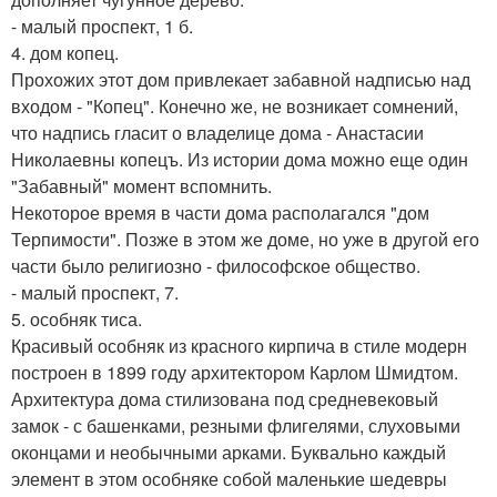
- малый проспект, 1 б.
4. дом копец.
Прохожих этот дом привлекает забавной надписью над
входом - "Копец". Конечно же, не возникает сомнений,
что надпись гласит о владелице дома - Анастасии
Николаевны копецъ. Из истории дома можно еще один
"Забавный" момент вспомнить.
Некоторое время в части дома располагался "дом
Терпимости". Позже в этом же доме, но уже в другой его
части было религиозно - философское общество.
- малый проспект, 7.
5. особняк тиса.
Красивый особняк из красного кирпича в стиле модерн
построен в 1899 году архитектором Карлом Шмидтом.
Архитектура дома стилизована под средневековый
замок - с башенками, резными флигелями, слуховыми
оконцами и необычными арками. Буквально каждый
элемент в этом особняке собой маленькие шедевры