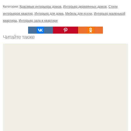
Категории:
Красивые интерьеры домов
,
Интерьер деревянных домов
,
Стили
интерьеров квартир
,
Интерьер для дома
,
Мебель для кухни
,
Интерьер маленькой
квартиры
,
Интерьер зала в квартире
Читайте также
Статья - как выбирать мебель для спальни?