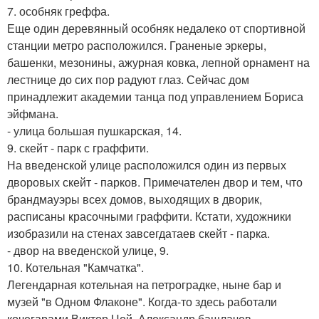
7. особняк греффа.
Еще один деревянный особняк недалеко от спортивной
станции метро расположился. Граненые эркеры,
башенки, мезонины, ажурная ковка, лепной орнамент на
лестнице до сих пор радуют глаз. Сейчас дом
принадлежит академии танца под управлением Бориса
эйфмана.
- улица большая пушкарская, 14.
9. скейт - парк с граффити.
На введенской улице расположился один из первых
дворовых скейт - парков. Примечателен двор и тем, что
брандмауэры всех домов, выходящих в дворик,
расписаны красочными граффити. Кстати, художники
изобразили на стенах завсегдатаев скейт - парка.
- двор на введенской улице, 9.
10. Котельная "Камчатка".
Легендарная котельная на петроградке, ныне бар и
музей "в Одном Флаконе". Когда-то здесь работали
кочегарами Виктор Цой, Александр башлачев,