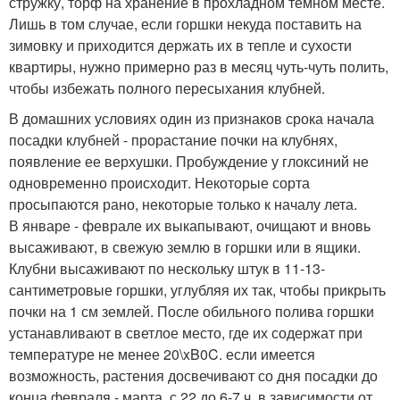
стружку, торф на хранение в прохладном темном месте.
Лишь в том случае, если горшки некуда поставить на
зимовку и приходится держать их в тепле и сухости
квартиры, нужно примерно раз в месяц чуть-чуть полить,
чтобы избежать полного пересыхания клубней.
В домашних условиях один из признаков срока начала
посадки клубней - прорастание почки на клубнях,
появление ее верхушки. Пробуждение у глоксиний не
одновременно происходит. Некоторые сорта
просыпаются рано, некоторые только к началу лета.
В январе - феврале их выкапывают, очищают и вновь
высаживают, в свежую землю в горшки или в ящики.
Клубни высаживают по нескольку штук в 11-13-
сантиметровые горшки, углубляя их так, чтобы прикрыть
почки на 1 см землей. После обильного полива горшки
устанавливают в светлое место, где их содержат при
температуре не менее 20\xB0C. если имеется
возможность, растения досвечивают со дня посадки до
конца февраля - марта, с 22 до 6-7 ч. в зависимости от