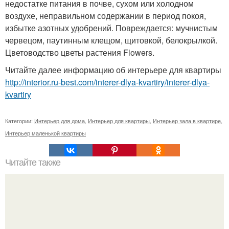
недостатке питания в почве, сухом или холодном
воздухе, неправильном содержании в период покоя,
избытке азотных удобрений. Повреждается: мучнистым
червецом, паутинным клещом, щитовкой, белокрылкой.
Цветоводство цветы растения Flowers.
Читайте далее информацию об интерьере для квартиры
http://interior.ru-best.com/interer-dlya-kvartiry/interer-dlya-
kvartiry
Категории:
Интерьер для дома
,
Интерьер для квартиры
,
Интерьер зала в квартире
,
Интерьер маленькой квартиры
Читайте также