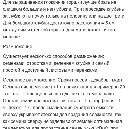
Для выращивания глоксинии горшки лучше брать не
слишком большие и неглубокие. При пересадке клубень
заглубляют в почву только на половину или на две трети.
Для большого клубня достаточно расстояния 4-5 см
между ним и стенкой горшка, для маленького - и того
меньше.
Размножение.
Существует несколько способов размножений:
семенами, отростками, делением клубня и самый
простой и доступный листовыми черенками.
Семенное размножение. Сроки посева - декабрь - март.
Семена очень мелкие (в 1 г. насчитывается примерно 20
тыс. шт. . Полноценные всходы не все семена дают.
Состав земли для посева: листовая - 1 ч., торфяная - 1
ч., песок - 1 ч. после смачивания субстрата емкости
сверху укрывают стеклом для создания влажности, так
как семена сверху не заделывают землей оптимальная
температура для прорастания семян 24-26\xB0C; при