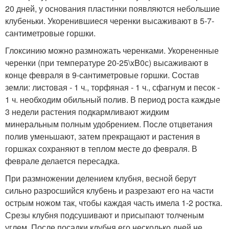
20 дней, у основания пластинки появляются небольшие
клубеньки. Укоренившиеся черенки высаживают в 5-7-
сантиметровые горшки.
Глоксинию можно размножать черенками. Укорененные
черенки (при температуре 20-25\xB0с) высаживают в
конце февраля в 9-сантиметровые горшки. Состав
земли: листовая - 1 ч., торфяная - 1 ч., сфагнум и песок -
1 ч. необходим обильный полив. В период роста каждые
3 недели растения подкармливают жидким
минеральным полным удобрением. После отцветания
полив уменьшают, затем прекращают и растения в
горшках сохраняют в теплом месте до февраля. В
феврале делается пересадка.
При размножении делением клубня, весной берут
сильно разросшийся клубень и разрезают его на части
острым ножом так, чтобы каждая часть имела 1-2 ростка.
Срезы клубня подсушивают и присыпают толченым
углем. После посадки клубня его несколько дней не