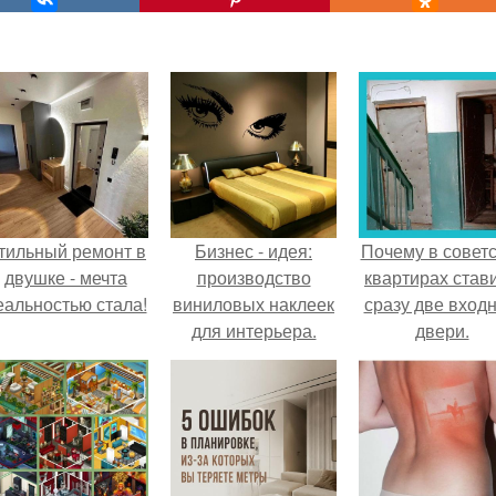
тильный ремонт в
Бизнес - идея:
Почему в советс
двушке - мечта
производство
квартирах став
еальностью стала!
виниловых наклеек
сразу две вход
для интерьера.
двери.