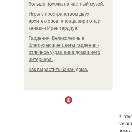
больше похожа на частный музей.
Игры с пространством двух
архитекторов: японца эири ота и
канадки Ирен гардпуа.
Гардения. Великолепные
благоухающие цветы гардении -
отличное украшение домашнего
интерьера.
Как вырастить банан дома.
2. от
зачас
прыга