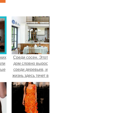
ких
Среди сосен. Этот
или
дом словно вырос
ные
среди деревьев, и
жизнь здесь течет в
собственном ритме
- спокойно, без
спешки и лишнего
шума.