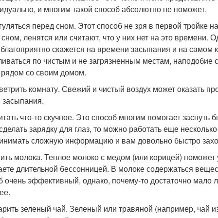
идуально, и многим такой способ абсолютно не поможет.
огуляться перед сном. Этот способ не зря в первой тройке 
 сном, ленятся или считают, что у них нет на это времени.
 благоприятно скажется на времени засыпания и на самом ка
ливаться по чистым и не загрязненным местам, наподобие с
 рядом со своим домом.
оветрить комнату. Свежий и чистый воздух может оказать пр
 засыпания.
читать что-то скучное. Это способ многим помогает заснуть 
сделать зарядку для глаз, то можно работать еще несколько ч
инимать сложную информацию и вам довольно быстро захоч
пить молока. Теплое молоко с медом (или корицей) поможет
аете длительной бессонницей. В молоке содержаться вещест
б очень эффективный, однако, почему-то достаточно мало лю
ее.
варить зеленый чай. Зеленый или травяной (например, чай 