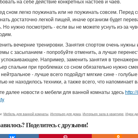
бовать на себе действие конкретных настоев и чаев.
ред сном легко поужинать или не поужинать совсем. Перед 
нать достаточно легкой пищей, иначе организм будет перев
ь. Но нужно посмотреть - если вы не можете уснуть из-за чув
одим.
менить вечерние тренировки. Занятия спортом очень нужны 
емы с засыпанием - попробуйте отменить, а лучше перенест
 успокаивающее. Например, заменить занятия в тренажерно
ьер спальни при проблемах со сном обязательно нужно смен
 нейтральное - лучше всего подойдут мягкие сине - голубые
тью не находилось техники, а также всего, что напоминает в
те далее новости о мебели для ванной комнаты здесь
http:
ty
и:
Мебель для ванной комнаты
,
Интерьер для дома
,
Интерьер зала в квартире
,
Идеи ди
авилось? Поделитесь с друзьями!