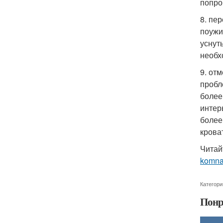
попро
8. пе
поужи
уснут
необх
9. от
пробл
более
интер
более
крова
Читай
komna
Категори
Понр