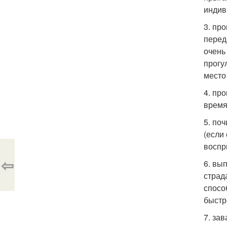
индив
3. пр
перед
очень
прогу
место
4. пр
время
5. по
(если 
воспр
⇦
6. вы
страд
спосо
быстр
7. за