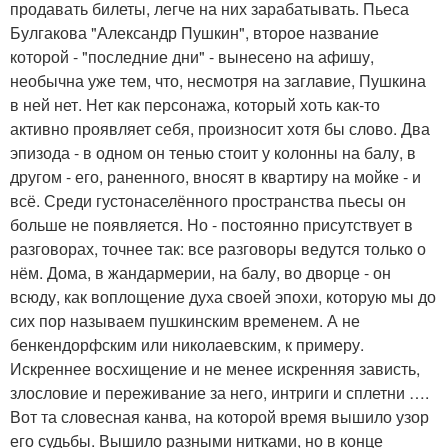
продавать билеты, легче на них зарабатывать. Пьеса
Булгакова "Александр Пушкин", второе название
которой - "последние дни" - вынесено на афишу,
необычна уже тем, что, несмотря на заглавие, Пушкина
в ней нет. Нет как персонажа, который хоть как-то
активно проявляет себя, произносит хотя бы слово. Два
эпизода - в одном он тенью стоит у колонны на балу, в
другом - его, раненного, вносят в квартиру на мойке - и
всё. Среди густонаселённого пространства пьесы он
больше не появляется. Но - постоянно присутствует в
разговорах, точнее так: все разговоры ведутся только о
нём. Дома, в жандармерии, на балу, во дворце - он
всюду, как воплощение духа своей эпохи, которую мы до
сих пор называем пушкинским временем. А не
бенкендорфским или николаевским, к примеру.
Искреннее восхищение и не менее искренняя зависть,
злословие и переживание за него, интриги и сплетни ….
Вот та словесная канва, на которой время вышило узор
его судьбы. Вышило разными нитками, но в конце