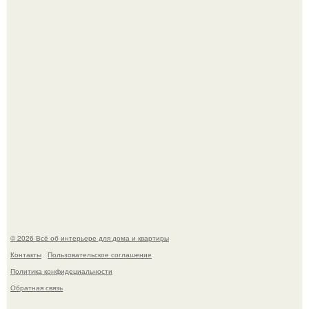
5 ошибок в планировке, из-за которых вы теряете метры.
"Проиллюстрированные Люди": Томас майландер
превратил солнечные ожоги в арт - объект.
© 2026 Всё об интерьере для дома и квартиры
Контакты
Пользовательское соглашение
Политика конфидециальности
Обратная связь