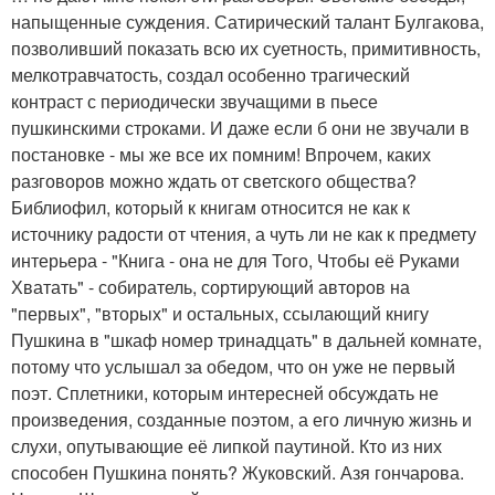
напыщенные суждения. Сатирический талант Булгакова,
позволивший показать всю их суетность, примитивность,
мелкотравчатость, создал особенно трагический
контраст с периодически звучащими в пьесе
пушкинскими строками. И даже если б они не звучали в
постановке - мы же все их помним! Впрочем, каких
разговоров можно ждать от светского общества?
Библиофил, который к книгам относится не как к
источнику радости от чтения, а чуть ли не как к предмету
интерьера - "Книга - она не для Того, Чтобы её Руками
Хватать" - собиратель, сортирующий авторов на
"первых", "вторых" и остальных, ссылающий книгу
Пушкина в "шкаф номер тринадцать" в дальней комнате,
потому что услышал за обедом, что он уже не первый
поэт. Сплетники, которым интересней обсуждать не
произведения, созданные поэтом, а его личную жизнь и
слухи, опутывающие её липкой паутиной. Кто из них
способен Пушкина понять? Жуковский. Азя гончарова.