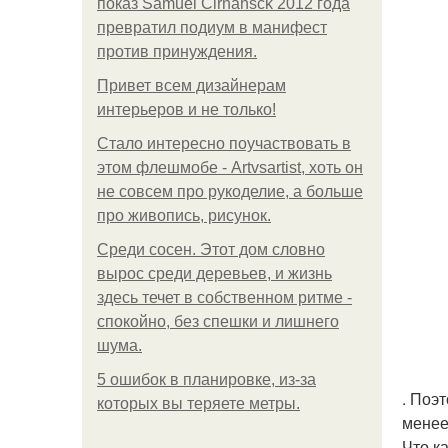
показ Samuel Cirnansck 2012 года
превратил подиум в манифест
против принуждения.
Привет всем дизайнерам
интерьеров и не только!
Стало интересно поучаствовать в
этом флешмобе - Artvsartist, хоть он
не совсем про рукоделие, а больше
про живопись, рисунок.
Среди сосен. Этот дом словно
вырос среди деревьев, и жизнь
здесь течет в собственном ритме -
спокойно, без спешки и лишнего
шума.
5 ошибок в планировке, из-за
. Поэ
которых вы теряете метры.
менее
Что к