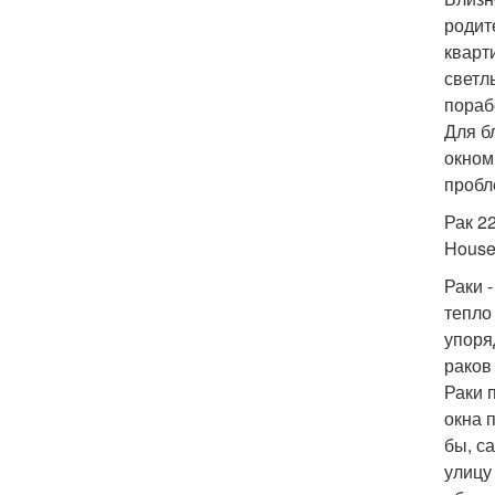
родит
кварт
светл
пораб
Для б
окном
пробл
Рак 22
House
Раки 
тепло
упоря
раков
Раки 
окна 
бы, с
улицу