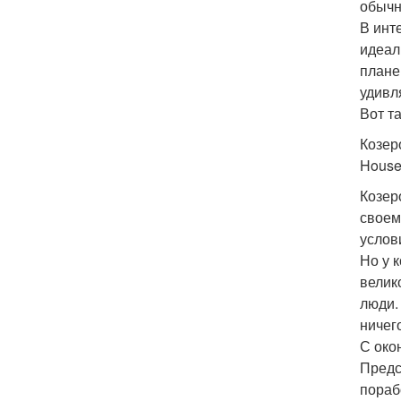
обычн
В инт
идеал
плане
удивл
Вот т
Козеро
House 
Козер
своем
услов
Но у 
велик
люди.
ничего
С око
Предс
пораб