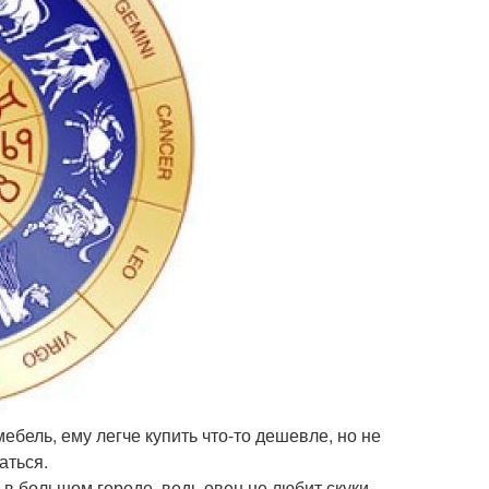
ебель, ему легче купить что-то дешевле, но не
аться.
в большом городе, ведь овен не любит скуки,