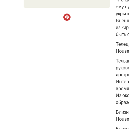
ему н
укрыт
Внешн
из ки
быть 
Телец 
House 
Тельц
руков
достр
Интер
время
Из ок
образ
Близне
House
Близн