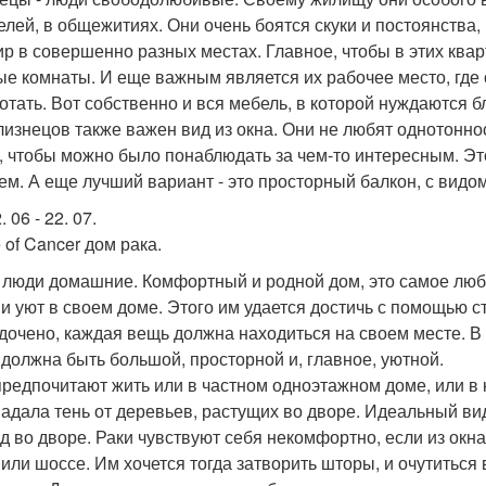
елей, в общежитиях. Они очень боятся скуки и постоянства,
ир в совершенно разных местах. Главное, чтобы в этих ква
ые комнаты. И еще важным является их рабочее место, где 
отать. Вот собственно и вся мебель, в которой нуждаются б
лизнецов также важен вид из окна. Они не любят однотонн
, чтобы можно было понаблюдать за чем-то интересным. Это
ем. А еще лучший вариант - это просторный балкон, с видом
. 06 - 22. 07.
 of Cancer дом рака.
- люди домашние. Комфортный и родной дом, это самое люб
 и уют в своем доме. Этого им удается достичь с помощью с
дочено, каждая вещь должна находиться на своем месте. В
 должна быть большой, просторной и, главное, уютной.
предпочитают жить или в частном одноэтажном доме, или в 
падала тень от деревьев, растущих во дворе. Идеальный вид 
ад во дворе. Раки чувствуют себя некомфортно, если из ок
 или шоссе. Им хочется тогда затворить шторы, и очутиться