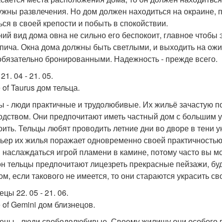
ужны развлечения. Но дом должен находиться на окраине, 
ься в своей крепости и побыть в спокойствии.
ий вид дома овна не сильно его беспокоит, главное чтобы
рпича. Окна дома должны быть светлыми, и выходить на ож
обязательно бронированными. Надежность - прежде всего.
21. 04 - 21. 05.
of Taurus дом тельца.
ы - люди практичные и трудолюбивые. Их жильё зачастую по
одством. Они предпочитают иметь частный дом с большим у
оить. Тельцы любят проводить летние дни во дворе в тени у
ьер их жилья поражает одновременно своей практичностью,
 наслаждаться игрой пламени в камине, потому часто вы мо
он тельцы предпочитают лицезреть прекрасные пейзажи, будь
ом, если такового не имеется, то они стараются украсить 
цы 22. 05 - 21. 06.
 of Gemini дом близнецов.
ецы - люди свободолюбивые. Своему жилищу они особого вн