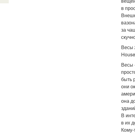
вещей
в про
Внешн
вазон
за ча
скучн
Весы 2
House 
Весы 
прост
быть 
они о
амери
она д
здани
В инт
в их 
Кому-