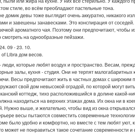
, пыли или жира на кухне. У них все стерильно. У каждого 
стом стиле, во всём преобладают пастельные тона.
е домик девы тоже выглядит очень аккуратно, никакого из
ами и завешены занавесками. Это конспирация от соседей. 
шечкой ароматного чая. Поэтому они предпочитают, чтобы 
о смотреть на однообразные пейзажи.
4. 09 - 23. 10.
of Libra дом весов.
- люди, которые любят воздух и пространство. Весам, прежд
орные залы, кухня - студия. Они не терпят малогабаритных 
речи. Весы предпочитают жить в частных домах с широким 
кружают свой дом невысокой оградой, по которой могут ви
канский коттедж, тихо расположившийся в долине какой-ниб
олжна находиться на верхних этажах дома. Их окна ни в ко
й. Нужно выше, и желательно, чтобы вид из окна открывался 
ерьере весы пытаются совместить современные технологии
доме было удобно и комфортно, но вместе с тем любят уют,
то может не понравиться такое сочетание современности и с