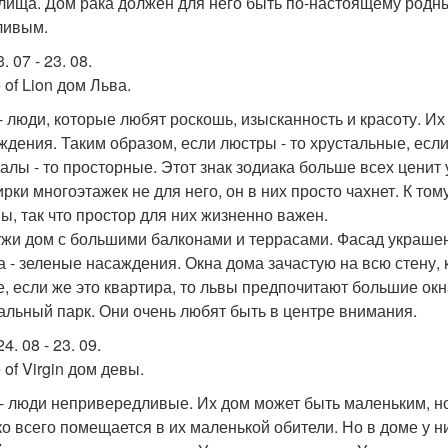
лища. Дом рака должен для него быть по-настоящему родным
ливым.
. 07 - 23. 08.
 of Lion дом Льва.
- люди, которые любят роскошь, изысканность и красоту. И
ждения. Таким образом, если люстры - то хрустальные, если 
залы - то просторные. Этот знак зодиака больше всех ценит
ирки многоэтажек не для него, он в них просто чахнет. К то
ы, так что простор для них жизненно важен.
жи дом с большими балконами и террасами. Фасад украшен
а - зеленые насаждения. Окна дома зачастую на всю стену, к
е, если же это квартира, то львы предпочитают большие ок
альный парк. Они очень любят быть в центре внимания.
4. 08 - 23. 09.
of Virgin дом девы.
- люди непривередливые. Их дом может быть маленьким, но
ко всего помещается в их маленькой обители. Но в доме у н