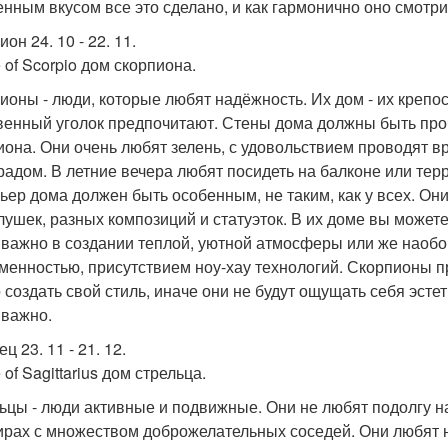
енным вкусом все это сделано, и как гармонично оно смотри
он 24. 10 - 22. 11.
 of Scorpio дом скорпиона.
ионы - люди, которые любят надёжность. Их дом - их крепо
венный уголок предпочитают. Стены дома должны быть проч
иона. Они очень любят зелень, с удовольствием проводят в
радом. В летние вечера любят посидеть на балконе или тер
ьер дома должен быть особенным, не таким, как у всех. Он
лушек, разных композиций и статуэток. В их доме вы может
 важно в создании теплой, уютной атмосферы или же наобор
менностью, присутствием ноу-хау технологий. Скорпионы пр
 создать свой стиль, иначе они не будут ощущать себя эсте
 важно.
ц 23. 11 - 21. 12.
of Sagittarius дом стрельца.
ьцы - люди активные и подвижные. Они не любят подолгу н
ирах с множеством доброжелательных соседей. Они любят н