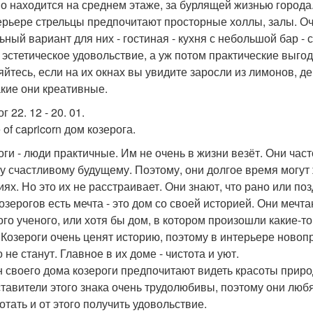
о находится на среднем этаже, за бурлящей жизнью города
ерьере стрельцы предпочитают просторные холлы, залы. Оч
ьный вариант для них - гостиная - кухня с небольшой бар - 
 эстетическое удовольствие, а уж потом практические выго
яйтесь, если на их окнах вы увидите заросли из лимонов, 
акие они креативные.
г 22. 12 - 20. 01.
of сapricorn дом козерога.
оги - люди практичные. Им не очень в жизни везёт. Они час
у счастливому будущему. Поэтому, они долгое время могут
иях. Но это их не расстраивает. Они знают, что рано или п
козерогов есть мечта - это дом со своей историей. Они мечт
ого ученого, или хотя бы дом, в котором произошли какие-т
 Козероги очень ценят историю, поэтому в интерьере ново
 не станут. Главное в их доме - чистота и уют.
н своего дома козероги предпочитают видеть красоты прир
тавители этого знака очень трудолюбивы, поэтому они любя
отать и от этого получить удовольствие.