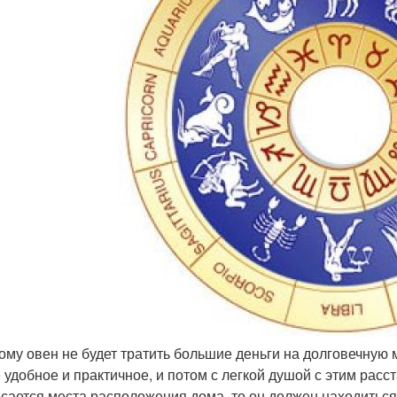
тому овен не будет тратить большие деньги на долговечную м
 удобное и практичное, и потом с легкой душой с этим расст
асается места расположения дома, то он должен находиться 