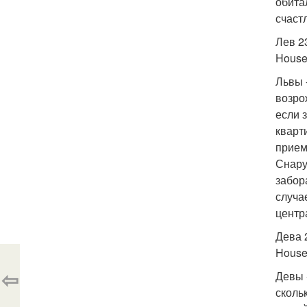
обита
счаст
Лев 23
House
Львы 
возро
если 
кварт
прием
Снару
забор
случа
центр
Дева 2
House 
⇦
Девы 
сколь