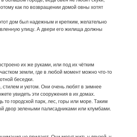
потому как по возвращении домой овны хотят
 этот дом был надежным и крепким, желательно
ивленную улицу. А двери его жилища должны
строено их же руками, или под их чётким
частком земли, где в любой момент можно что-то
ютной беседки.
 стилем и уютом. Они очень любят в зимнее
жете увидеть эти сооружения в их домах.
 то городской парк, лес, горы или море. Таким
свой двор зелеными палисадниками или клумбами.
имания не придают. Они могут жить у друзей, у