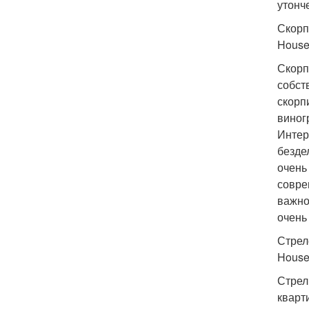
утонч
Скорпи
House
Скорп
собст
скорп
виног
Интер
безде
очень
совре
важно
очень
Стреле
House 
Стрел
кварт