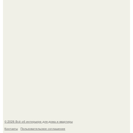
В сети продолжают обсуждать изменения во внешности
актрисы.
Визуализация квартиры в ЖК "Булычев".
© 2026 Всё об интерьере для дома и квартиры
Контакты
Пользовательское соглашение