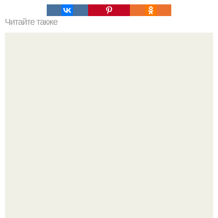
Читайте также
5 советов по уходу за новогодней ёлкой.
Выходные в Тобольске провели.