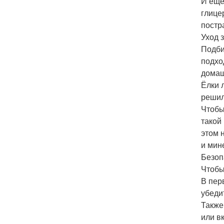
И ещё
глице
постр
Уход 
Подби
подхо
домаш
Ёлки 
решил
Чтобы
такой
этом 
и мин
Безоп
Чтобы
В пер
убеди
Также
или в