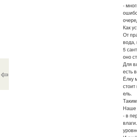
- мно
ошибо
очеред
Как у
От пр
вода,
5 сан
оно с
Для в
⇦
есть 
Ёлку 
стоит
ель.
Таким
Наше 
- в п
влаги
уровн