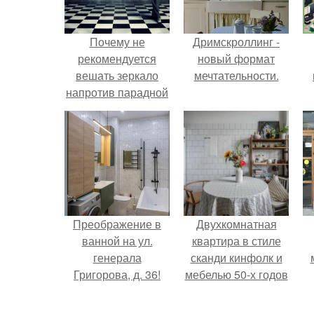
Почему не
Дримскроллинг -
рекомендуется
новый формат
вешать зеркало
мечтательности.
напротив парадной
двери?
Преображение в
Двухкомнатная
ванной на ул.
квартира в стиле
генерала
сканди кинфолк и
Григорова, д. 36!
мебелью 50-х годов
в высотке на
котельнической.