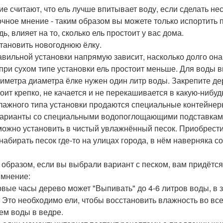
гие считают, что ель лучше впитывает воду, если сделать не
чное мнение - таким образом вы можете только испортить 
ь, влияет на то, сколько ель простоит у вас дома.
становить новогоднюю ёлку.
авильной установки напрямую зависит, насколько долго она
 при сухом типе установки ель простоит меньше. Для воды в
тиметра диаметра ёлке нужен один литр воды. Закрепите де
тоит крепко, не качается и не перекашивается в какую-нибуд
лажного типа установки продаются специальные контейнеры
варианты со специальными водопоглощающими подставкам
можно установить в чистый увлажнённый песок. Приобрести
 набирать песок где-то на улицах города, в нём наверняка с
 образом, если вы выбрали вариант с песком, вам придётся
мнение:
ервые часы дерево может "Выпивать" до 4-6 литров воды, в з
. Это необходимо ели, чтобы восстановить влажность во все
ем воды в ведре.