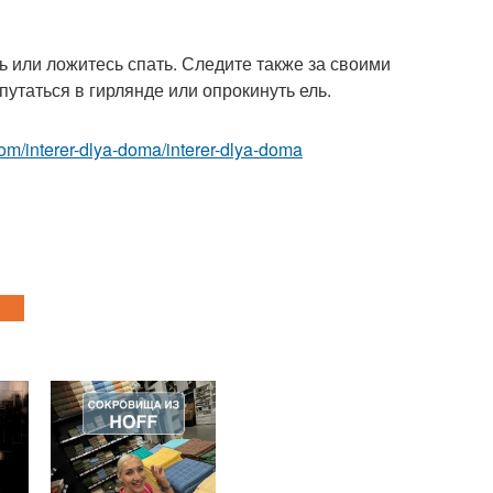
ь или ложитесь спать. Следите также за своими
утаться в гирлянде или опрокинуть ель.
t.com/interer-dlya-doma/interer-dlya-doma