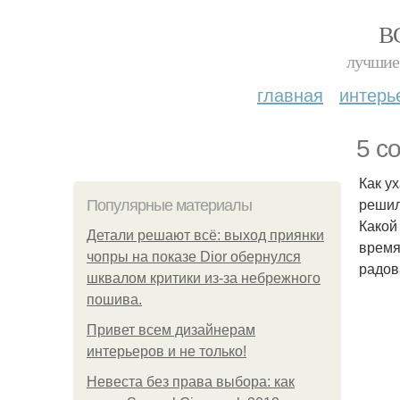
В
лучшие 
главная
интерь
5 с
Как у
решил
Популярные материалы
Какой
Детали решают всё: выход приянки
время
чопры на показе Dior обернулся
радов
шквалом критики из-за небрежного
пошива.
Привет всем дизайнерам
интерьеров и не только!
Невеста без права выбора: как