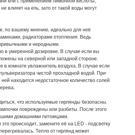
зни ели с применением лимонной кислоты,
не влияет на ель, зато от такой воды могут
ое, по вашему мнению, идеально для неё
 каминами, радиаторами отопления. Ведь
епривычными и неродными.
но в умеренной дозировке. В случае если вы
оложены на северной или западной стороне.
 в комнате увлажнитель воздуха. В случае если
 пульверизатора чистой прохладной водой. При
в ней находится недостаточное количество солей
ерева.
диться, что используемые гирлянды безопасны.
лампочки повреждены или разбиты. После этого
 вашими домашними питомцами.
 это происходит, замените её на LED - подсветку
перегревалась. Тепло от гирлянд может