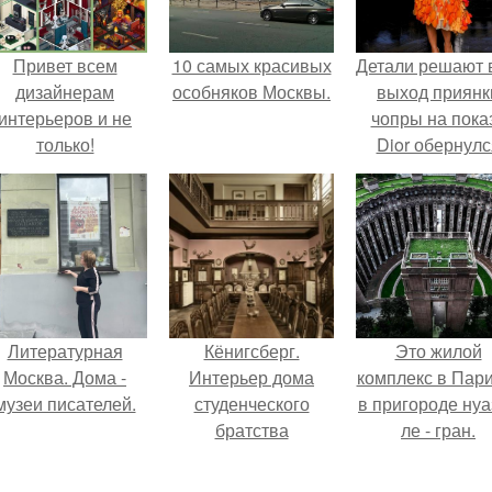
Привет всем
10 самых красивых
Детали решают 
дизайнерам
особняков Москвы.
выход приянк
интерьеров и не
чопры на пока
только!
Dior обернулс
шквалом крити
из-за небрежно
пошива.
Литературная
Кёнигсберг.
Это жилой
Москва. Дома -
Интерьер дома
комплекс в Пар
музеи писателей.
студенческого
в пригороде нуа
братства
ле - гран.
"Германия".