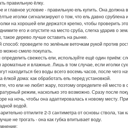
ть правильную ёлку.
е и главное условие - правильную ель купить. Она должна 
ёлтые иголки сигнализируют о том, что ель давно срублена 
голки на хорошей ели держатся крепко, чтобы проверить это
днимите его и опустите на место сруба, слегка ударив о зе
к, такое дерево лучше оставить на рынке.
й способ: проведите по зелёным веточкам рукой против роста
о можно смело покупать.
 определить свежесть ели, используйте ещё один приём: сл
и ароматные и влажные. Лишь в том случае, если иголки сухи
огут находиться без воды всего восемь часов, после чего н
за ёлкой дома: как обработать ель перед установкой.
те, что ели не любят жару, поэтому определите ей место в
ратурный режим, насколько это возможно. Сразу после поку
оре на ночь, чтобы она адаптировалась к новому месту. При
адной водой.
арительно отпилите 2-3 сантиметра от основы ствола, так 
учше не трогать - она как губка впитывает воду.
мнение: