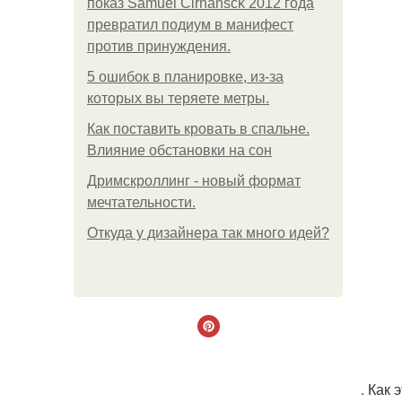
показ Samuel Cirnansck 2012 года
превратил подиум в манифест
против принуждения.
5 ошибок в планировке, из-за
которых вы теряете метры.
Как поставить кровать в спальне.
Влияние обстановки на сон
Дримскроллинг - новый формат
мечтательности.
Откуда у дизайнера так много идей?
. Как 