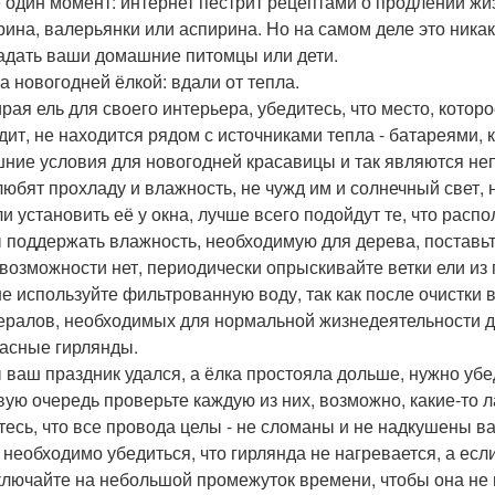
 один момент: интернет пестрит рецептами о продлении жи
рина, валерьянки или аспирина. Но на самом деле это никак 
адать ваши домашние питомцы или дети.
за новогодней ёлкой: вдали от тепла.
рая ель для своего интерьера, убедитесь, что место, котор
дит, не находится рядом с источниками тепла - батареями,
ние условия для новогодней красавицы и так являются н
любят прохладу и влажность, не чужд им и солнечный свет, 
и установить её у окна, лучше всего подойдут те, что расп
 поддержать влажность, необходимую для дерева, поставьте
 возможности нет, периодически опрыскивайте ветки ели из
не используйте фильтрованную воду, так как после очистки 
ералов, необходимых для нормальной жизнедеятельности д
асные гирлянды.
 ваш праздник удался, а ёлка простояла дольше, нужно убе
вую очередь проверьте каждую из них, возможно, какие-то 
тесь, что все провода целы - не сломаны и не надкушены
 необходимо убедиться, что гирлянда не нагревается, а если
ключайте на небольшой промежуток времени, чтобы она не 