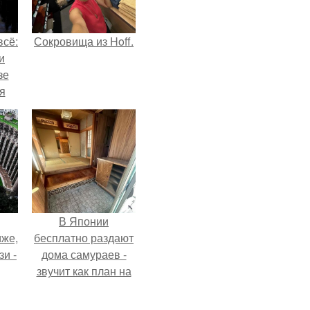
всё:
Сокровища из Hoff.
и
зе
я
ки
го
В Японии
иже,
бесплатно раздают
зи -
дома самураев -
звучит как план на
новую жизнь.