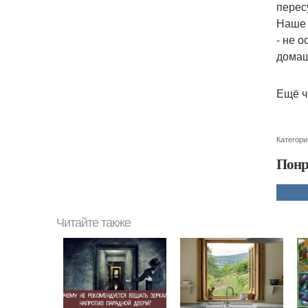
перес
Наше 
- не 
домаш
Ещё ч
Категори
Понр
Читайте также