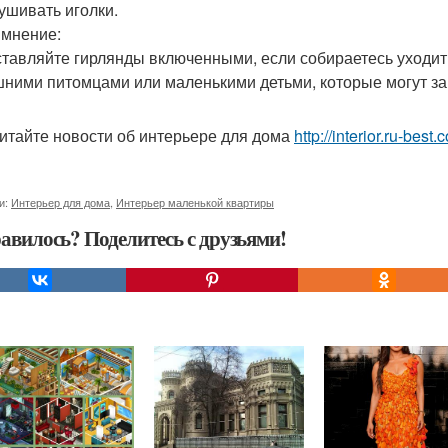
ушивать иголки.
мнение:
оставляйте гирлянды включенными, если собираетесь уходит
ними питомцами или маленькими детьми, которые могут зап
итайте новости об интерьере для дома
http://interior.ru-bes
и:
Интерьер для дома
,
Интерьер маленькой квартиры
авилось? Поделитесь с друзьями!