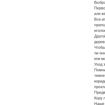
Выбра
Перво
или ж
Все и
припо
иголо
Друго
дерев
Чтобы
ли он
ели м
Уход 
Помни
темпе
корид
прохл
Предв
Кору л
Наше 