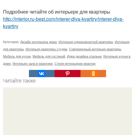
Подробнее читайте об интерьере для квартиры
http://interior.ru-best.com/interer-dlya-kvartiry/interer-dlya-
kvartiry
Категории:
Дизайн интерьера дома
,
Интерьер однокомнатной квартиры
,
Интерьер
для квартиры
,
Интерьер квартиры студии
,
Современный интерьер квартиры
,
Мебель для кухни
,
Мебель для гостиной
,
Идеи дизайна спальни
,
Интерьер кухни в
доме
,
Интерьер зала в квартире
,
Стили интерьеров квартир
Читайте также