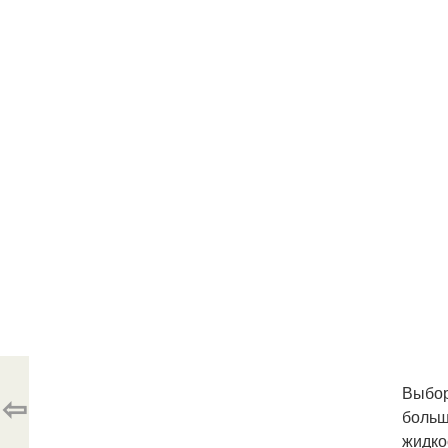
Выбор
⇦
больш
жидко