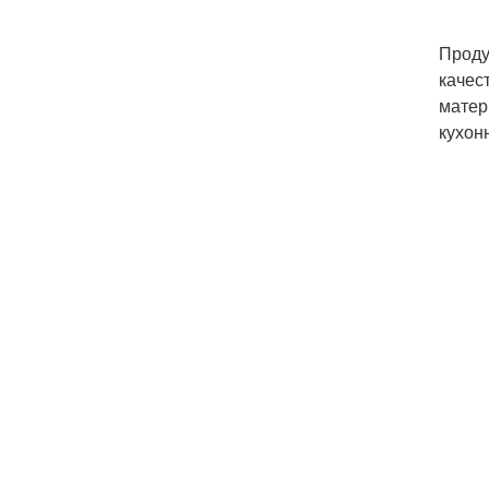
Проду
качес
матер
кухон