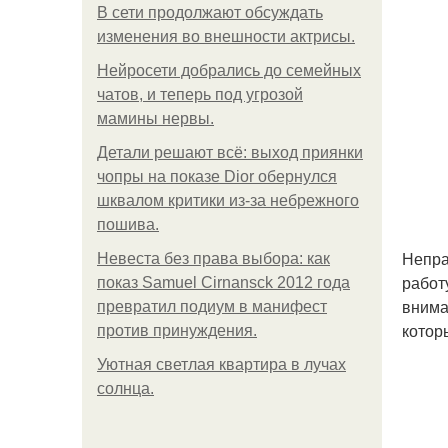
В сети продолжают обсуждать
изменения во внешности актрисы.
Нейросети добрались до семейных
чатов, и теперь под угрозой
мамины нервы.
Детали решают всё: выход приянки
чопры на показе Dior обернулся
шквалом критики из-за небрежного
пошива.
Непра
Невеста без права выбора: как
работ
показ Samuel Cirnansck 2012 года
внима
превратил подиум в манифест
котор
против принуждения.
Уютная светлая квартира в лучах
солнца.