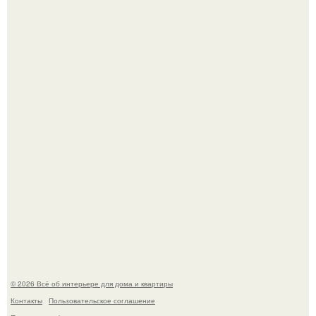
Литературная Москва. Дома - музеи писателей.
Это жилой комплекс в Париже, в пригороде нуази - ле -
гран.
© 2026 Всё об интерьере для дома и квартиры
Контакты
Пользовательское соглашение