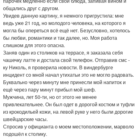
парочек медленно если свои блюда, запивая вином и
общались друг с другом.
Увидев данную картину, я немного пригрустила: мне
ведь уже 21 год, но молодого человека, на которого я
могла бы опереться всё ещё нет. Безусловно, хотелось
бы любви, романтики и так далее, но. Моя работа
слишком для этого опасна.
Заняв один из столиков на террасе, я заказала себя
чашечку латте и достала свой телефон. Отправив смс -
ку Николь, я проверила новости. В виндербурге
инцидент со мной начал утихатьи это не могло радовать.
Буквально через минуту мне принесли мой напиток и
ещё через пару минут прибыл мой шеф.
Мужчина, лет 50-ти, но от этого не менее
привлекательнее. Он был одет в дорогой костюм и туфли
из крокодильей кожи, на левой руке у него были дорогие
швейцарские часы.
Спросив у официанта о моем местоположении, марволо
подошёл к столику.