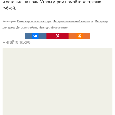
и оставьте на ночь. Утром утром помойте кастрюлю
губкой.
Категории:
Интерьер зала в квартире
,
Интерьер маленькой квартиры
,
Интерьер
для дома
,
Детская мебель
,
Идеи дизайна спальни
Читайте также
Бизнес-план: нанесение объемных изображений.