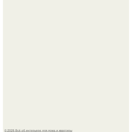
Сокровища из Hoff.
Преображение в ванной на ул. генерала Григорова, д.
36!
© 2026 Всё об интерьере для дома и квартиры