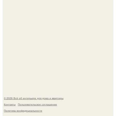
Двухкомнатная квартира в стиле сканди кинфолк и
мебелью 50-х годов в высотке на котельнической.
Кёнигсберг. Интерьер дома студенческого братства
"Германия".
© 2026 Всё об интерьере для дома и квартиры
Контакты
Пользовательское соглашение
Политика конфидециальности