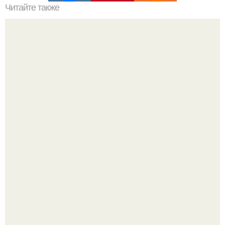
Читайте также
Какие существуют 3 основных правила декора?
Среди сосен. Этот дом словно вырос среди деревьев, и
жизнь здесь течет в собственном ритме - спокойно, без
спешки и лишнего шума.