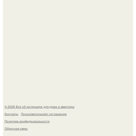
Среди сосен. Этот дом словно вырос среди деревьев, и
жизнь здесь течет в собственном ритме - спокойно, без
спешки и лишнего шума.
5 ошибок в планировке, из-за которых вы теряете метры.
© 2026 Всё об интерьере для дома и квартиры
Контакты
Пользовательское соглашение
Политика конфидециальности
Обратная связь