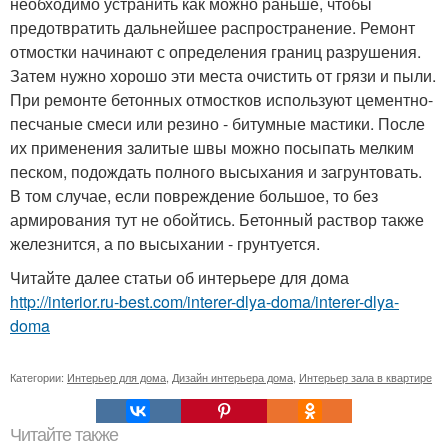
необходимо устранить как можно раньше, чтобы
предотвратить дальнейшее распространение. Ремонт
отмостки начинают с определения границ разрушения.
Затем нужно хорошо эти места очистить от грязи и пыли.
При ремонте бетонных отмостков используют цементно-
песчаные смеси или резино - битумные мастики. После
их применения залитые швы можно посыпать мелким
песком, подождать полного высыхания и загрунтовать.
В том случае, если повреждение большое, то без
армирования тут не обойтись. Бетонный раствор также
железнится, а по высыхании - грунтуется.
Читайте далее статьи об интерьере для дома
http://interior.ru-best.com/interer-dlya-doma/interer-dlya-
doma
Категории:
Интерьер для дома
,
Дизайн интерьера дома
,
Интерьер зала в квартире
Читайте также