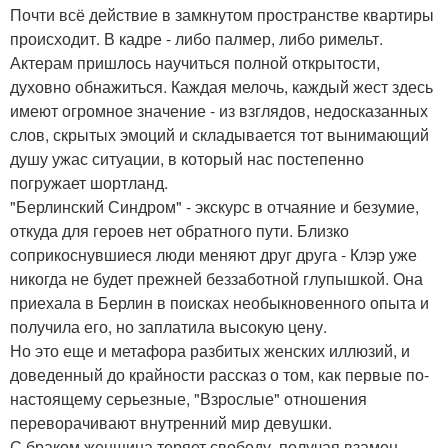
Почти всё действие в замкнутом пространстве квартиры
происходит. В кадре - либо палмер, либо римельт.
Актерам пришлось научиться полной открытости,
духовно обнажиться. Каждая мелочь, каждый жест здесь
имеют огромное значение - из взглядов, недосказанных
слов, скрытых эмоций и складывается тот вынимающий
душу ужас ситуации, в который нас постепенно
погружает шортланд.
"Берлинский Синдром" - экскурс в отчаяние и безумие,
откуда для героев нет обратного пути. Близко
соприкоснувшиеся люди меняют друг друга - Клэр уже
никогда не будет прежней беззаботной глупышкой. Она
приехала в Берлин в поисках необыкновенного опыта и
получила его, но заплатила высокую цену.
Но это еще и метафора разбитых женских иллюзий, и
доведенный до крайности рассказ о том, как первые по-
настоящему серьезные, "Взрослые" отношения
переворачивают внутренний мир девушки.
С браком женщина теряет свободу, получая взамен