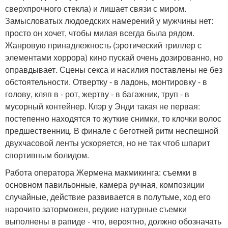
сверхпрочного стекла) и лишает связи с миром.
Замысловатых людоедских намерений у мужчины нет:
просто он хочет, чтобы милая всегда была рядом.
Жанровую принадлежность (эротический триллер с
элементами хоррора) кино пускай очень дозированно, но
оправдывает. Сцены секса и насилия поставлены не без
обстоятельности. Отвертку - в ладонь, монтировку - в
голову, кляп в - рот, жертву - в багажник, труп - в
мусорный контейнер. Клэр у Энди такая не первая:
постепенно находятся то жуткие снимки, то клочки волос
предшественниц. В финале с беготней ритм неспешной
двухчасовой ленты ускоряется, но не так чтоб шпарит
спортивным болидом.
Работа оператора Жермена макмикинга: съемки в
основном павильонные, камера ручная, композиции
случайные, действие развивается в полутьме, ход его
нарочито заторможен, редкие натурные съемки
выполнены в рапиде - что, вероятно, должно обозначать