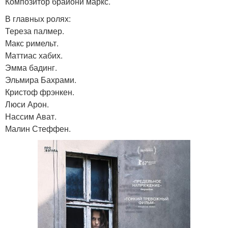
Композитор брайони маркс.
В главных ролях:
Тереза палмер.
Макс римельт.
Маттиас хабих.
Эмма бадинг.
Эльмира Бахрами.
Кристоф фрэнкен.
Люси Арон.
Нассим Ават.
Малин Стеффен.