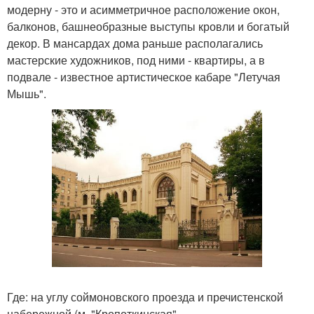
модерну - это и асимметричное расположение окон,
балконов, башнеобразные выступы кровли и богатый
декор. В мансардах дома раньше располагались
мастерские художников, под ними - квартиры, а в
подвале - известное артистическое кабаре "Летучая
Мышь".
Где: на углу соймоновского проезда и пречистенской
набережной (м. "Кропоткинская".