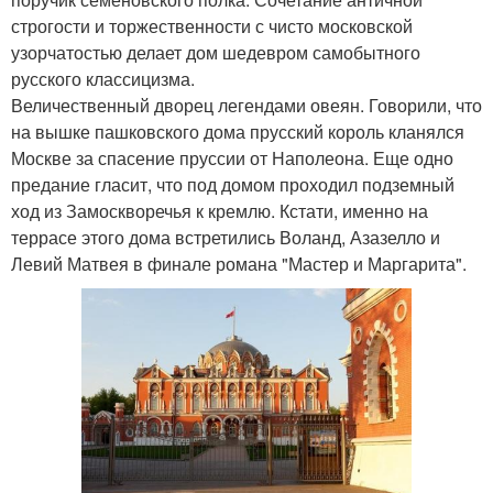
строгости и торжественности с чисто московской
узорчатостью делает дом шедевром самобытного
русского классицизма.
Величественный дворец легендами овеян. Говорили, что
на вышке пашковского дома прусский король кланялся
Москве за спасение пруссии от Наполеона. Еще одно
предание гласит, что под домом проходил подземный
ход из Замоскворечья к кремлю. Кстати, именно на
террасе этого дома встретились Воланд, Азазелло и
Левий Матвея в финале романа "Мастер и Маргарита".