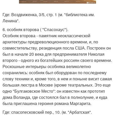
Где: Воздвиженка, 3/5, стр. 1 (м. "библиотека им.
Ленина".
6. особняк второва ( "Спасохаус").
Особняк второва - памятник неоклассической
архитектуры предреволюционного времени, и, по
совместительству, резиденция посла США. Построен он
был в начале 20 века для предпринимателя Николая
второго - одного из богатейших россиян своего времени.
Роскошные интерьеры особняка великолепно
сохранились: особняк был оборудован по последнему
слову техники и, кроме того, в нем и поныне висит самая
большая люстра в Москве (кроме театральных. Это еще
одно "Булгаковское Место": он известен как прототип
дома Воланда, где состоялся бал в полнолуние, и куда
была приглашена героиня романа Маргарита.
Где: спасопесковский пер., 10. (м. "Арбатская".