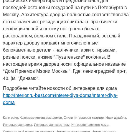
российских императоров и предназначался для
последней остановки государей на пути из Петербурга в
Москву. Архитектура дворца полностью соответствовала
его назначению: резиденция считалась практически
неофициальной и потому построена была в
раскованном, вольном стиле. Праздничный, веселый
характер дворцу придают многочисленные
белокаменные детали - наличники, арки с гирьками,
резные пояски, низкие "Пузатенькие" колонны. В
настоящее время дворец носит официальное название
"Дом Приемов Мэрии Москвы". Где: ленинградский пр-т,
40. (м. "Динамо".
Подробнее читайте новости об интерьере для дома
http://interior.ru-best.com/interer-dlya-doma/interer-dlya-
doma
Категории:
Красивые интерьеры домов
,
Стили интерьеров квартир
,
Идеи дизайна
,
Интерьер для дома
,
Интерьер для квартиры
,
Интерьер частного дома
,
Современный интерьер квартиры
,
Интерьер дома внутри
,
Интерьер зала в