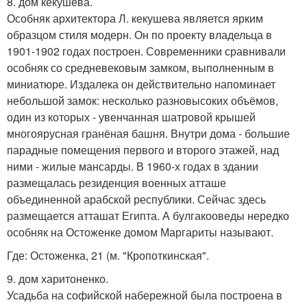
8. дом кекушева.
Особняк архитектора Л. кекушева является ярким
образцом стиля модерн. Он по проекту владельца в
1901-1902 годах построен. Современники сравнивали
особняк со средневековым замком, выполненным в
миниатюре. Издалека он действительно напоминает
небольшой замок: несколько разновысоких объёмов,
один из которых - увенчанная шатровой крышей
многоярусная гранёная башня. Внутри дома - большие
парадные помещения первого и второго этажей, над
ними - жилые мансарды. В 1960-х годах в здании
размещалась резиденция военных атташе
объединенной арабской республики. Сейчас здесь
размещается атташат Египта. А булгакооведы нередко
особняк на Остоженке домом Маргариты называют.
Где: Остоженка, 21 (м. "Кропоткинская".
9. дом харитоненко.
Усадьба на софийской набережной была построена в