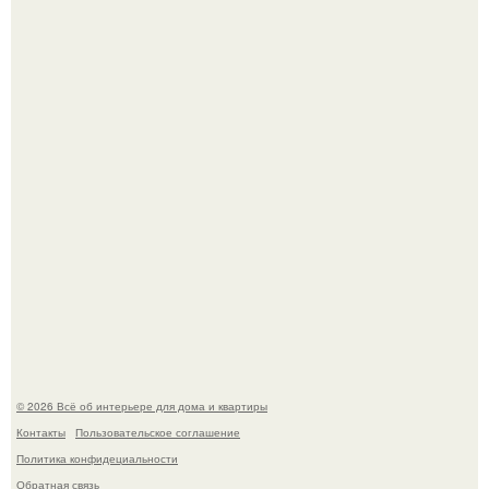
5 ошибок в планировке, из-за которых вы теряете метры.
"Проиллюстрированные Люди": Томас майландер
превратил солнечные ожоги в арт - объект.
© 2026 Всё об интерьере для дома и квартиры
Контакты
Пользовательское соглашение
Политика конфидециальности
Обратная связь