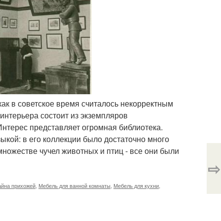
 как в советское время считалось некорректным
интерьера состоит из экземпляров
Интерес представляет огромная библиотека.
зыкой: в его коллекции было достаточно много
ножестве чучел животных и птиц - все они были
⇨
айна прихожей
,
Мебель для ванной комнаты
,
Мебель для кухни
,