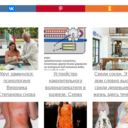
Круг замкнулся:
Устройство
Среди сосен. Э
психологиня
накопительного
дом словно вы
Вероника
водонагревателя в
среди деревьев
Степанова снова
разрезе. Схема
жизнь здесь теч
вышла замуж за
устройства
собственном ри
собственного
накопительного
- спокойно, бе
бывшего мужа.
водонагревателя —
спешки и лишн
бойлера
шума.