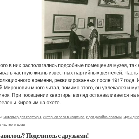
этого в них располагались подсобные помещения музея, так
ывать частную жизнь известных партийных деятелей. Часть 
олюционного времени, реквизированных после 1917 года. 
й Миронович много читал, помимо этого, он увлекался и му
инок. При посещении квартиры взгляд останавливается на м
релены Кировым на охоте.
и:
Интерьер для квартиры
,
Интерьер зала в квартире
,
Идеи дизайна спальни
,
Идеи диз
 частного дома
авилось? Поделитесь с друзьями!