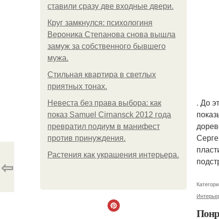
ставили сразу две входные двери.
Круг замкнулся: психологиня
Вероника Степанова снова вышла
замуж за собственного бывшего
мужа.
Стильная квартира в светлых
приятных тонах.
. До 
Невеста без права выбора: как
показ
показ Samuel Cirnansck 2012 года
дорев
превратил подиум в манифест
Серге
против принуждения.
пласт
Растения как украшения интерьера.
подст
⇦
Категори
Интерьер
Понр