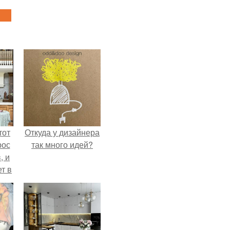
тот
Откуда у дизайнера
рос
так много идей?
, и
ет в
тме
з
его