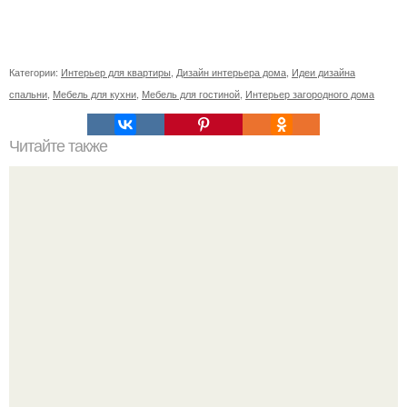
Категории:
Интерьер для квартиры
,
Дизайн интерьера дома
,
Идеи дизайна
спальни
,
Мебель для кухни
,
Мебель для гостиной
,
Интерьер загородного дома
Читайте также
Резьба по дереву в стиле барокко. Резьба по дереву:
стилистические направления и характерные узоры.