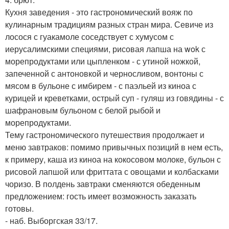
Кухня заведения - это гастрономический вояж по
кулинарным традициям разных стран мира. Севиче из
лосося с гуакамоле соседствует с хумусом с
иерусалимскими специями, рисовая лапша на wok с
морепродуктами или цыпленком - с утиной ножкой,
запеченной с антоновкой и черносливом, вонтоны с
мясом в бульоне с имбирем - с паэльей из киноа с
курицей и креветками, острый суп - гуляш из говядины - с
шафрановым бульоном с белой рыбой и
морепродуктами.
Тему гастрономического путешествия продолжает и
меню завтраков: помимо привычных позиций в нем есть,
к примеру, каша из киноа на кокосовом молоке, бульон с
рисовой лапшой или фриттата с овощами и колбасками
чоризо. В полдень завтраки сменяются обеденным
предложением: гость имеет возможность заказать
готовы.
- наб. Выборгская 33/17.