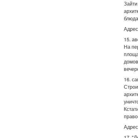
Зайти
архит
блюда
Адрес:
15. а
На пе
площа
домов
вечер
16. с
Строи
архит
уничт
Кстат
право
Адрес
17. "Д