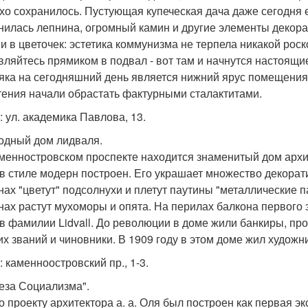
хо сохранилось. Пустующая купеческая дача даже сегодня 
нилась лепнина, огромный камин и другие элементы декора
и в цветочек: эстетика коммунизма не терпела никакой рос
вляйтесь прямиком в подвал - вот там и начнутся настоящ
яка на сегодняшний день является нижний ярус помещения.
тения начали обрастать фактурными сталактитами.
: ул. академика Павлова, 13.
ходный дом лидваля.
менностровском проспекте находится знаменитый дом архи
 в стиле модерн построен. Его украшает множество декора
нах "цветут" подсолнухи и плетут паутины "металлические па
нах растут мухоморы и опята. На перилах балкона первого 
 в фамилии Lidvall. До революции в доме жили банкиры, 
х званий и чиновники. В 1909 году в этом доме жил художни
: каменноостровский пр., 1-3.
леза Социализма".
о проекту архитектора а. а. Оля был построен как первая 