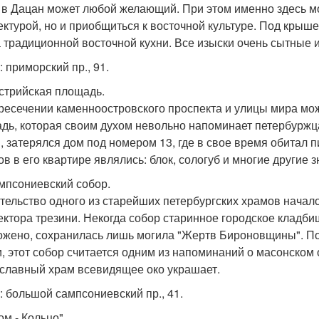
 в Дацан может любой желающий. При этом именно здесь м
ектурой, но и приобщиться к восточной культуре. Под крыше
 традиционной восточной кухни. Все изыски очень сытные и
 приморский пр., 91.
встрийская площадь.
ресечении каменноостровского проспекта и улицы мира мо
дь, которая своим духом невольно напоминает петербуржца
, затерялся дом под номером 13, где в свое время обитал 
ов в его квартире являлись: блок, сологуб и многие другие
ампсониевский собор.
тельство одного из старейших петербургских храмов начало
ектора трезини. Некогда собор старинное городское кладби
ожено, сохранилась лишь могила "Жертв Бироновщины". По
и, этот собор считается одним из напоминаний о масонском
славный храм всевидящее око украшает.
: большой сампсониевский пр., 41.
ом - Кольцо".