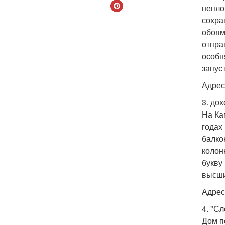
непло
сохра
обоям
отпра
особн
запус
Адрес
3. до
На Ка
годах
балко
колон
букву
высши
Адрес
4. "С
Дом п