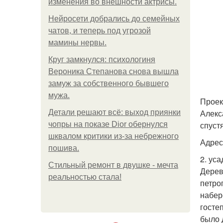
изменения во внешности актрисы.
Нейросети добрались до семейных
чатов, и теперь под угрозой
мамины нервы.
Круг замкнулся: психологиня
Вероника Степанова снова вышла
замуж за собственного бывшего
мужа.
Проек
Алекс
Детали решают всё: выход приянки
спуст
чопры на показе Dior обернулся
шквалом критики из-за небрежного
Адрес
пошива.
2. ус
Стильный ремонт в двушке - мечта
Дерев
реальностью стала!
петро
набер
госте
было 