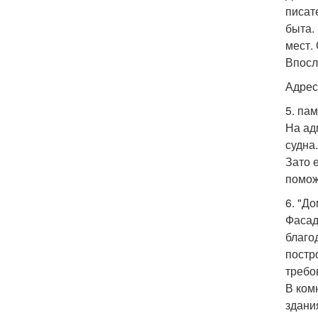
писат
быта.
мест.
Впосл
Адрес
5. пам
На ад
судна
Зато 
помож
6. "Д
Фасад
благо
постр
требо
В ком
здани