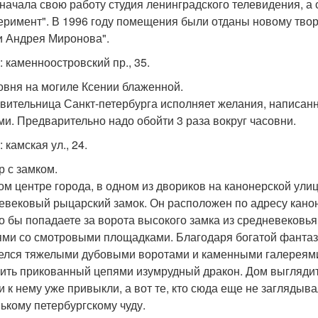
 начала свою работу студия ленинградского телевидения, а 
еримент". В 1996 году помещения были отданы новому твор
 Андрея Миронова".
: каменноостровский пр., 35.
совня на могиле Ксении блаженной.
вительница Санкт-петербурга исполняет желания, написанн
ми. Предварительно надо обойти 3 раза вокруг часовни.
 камская ул., 24.
р с замком.
ом центре города, в одном из двориков на канонерской ули
евековый рыцарский замок. Он расположен по адресу канон
о бы попадаете за ворота высокого замка из средневековь
ми со смотровыми площадками. Благодаря богатой фантаз
елся тяжелыми дубовыми воротами и каменными галереями, 
ить прикованный цепями изумрудный дракон. Дом выглядит
и к нему уже привыкли, а вот те, кто сюда еще не заглядыв
ькому петербургскому чуду.