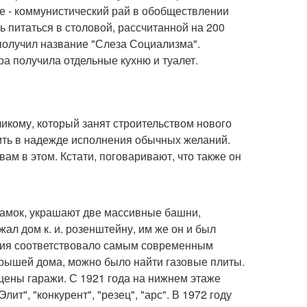
е - коммунистический рай в обобществлении
ь питаться в столовой, рассчитанной на 200
 получил название "Слеза Социализма".
а получила отдельные кухню и туалет.
икому, который занят строительством нового
одить в надежде исполнения обычных желаний.
ам в этом. Кстати, поговаривают, что также он
амок, украшают две массивные башни,
л дом к. и. розенштейну, им же он и был
ания соответствовало самым современным
крышей дома, можно было найти газовые плиты.
щены гаражи. С 1921 года на нижнем этаже
т", "конкурент", "резец", "арс". В 1972 году