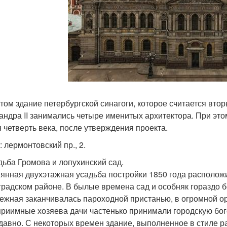
том здание петербургской синагоги, которое считается вто
андра II занимались четыре именитых архитектора. При эт
я четверть века, после утверждения проекта.
: лермонтовский пр., 2.
адьба Громова и лопухинский сад.
янная двухэтажная усадьба постройки 1850 года расположи
градском районе. В былые времена сад и особняк гораздо б
ежная заканчивалась пароходной пристанью, в огромной ор
приимные хозяева дачи частенько принимали городскую бог
давно. С некоторых времен здание, выполненное в стиле ра