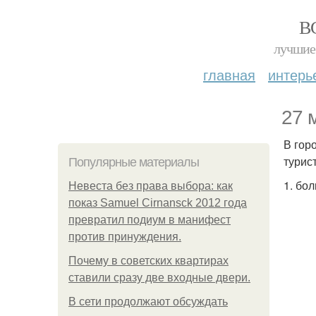
В
лучшие 
главная
интерь
27 
В гор
турис
Популярные материалы
1. бо
Невеста без права выбора: как
показ Samuel Cirnansck 2012 года
превратил подиум в манифест
против принуждения.
Почему в советских квартирах
ставили сразу две входные двери.
В сети продолжают обсуждать