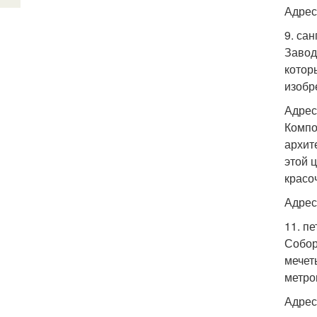
Адрес:
9. сан
Завод
котор
изобр
Адрес:
Компо
архит
этой 
красо
Адрес
11. п
Собор
мечет
метро
Адрес: