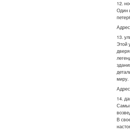
12. н
Один 
петер
Адрес:
13. у
Этой 
дверя
леген
здани
детал
миру.
Адрес:
14. д
Самый
возве
В сво
насто