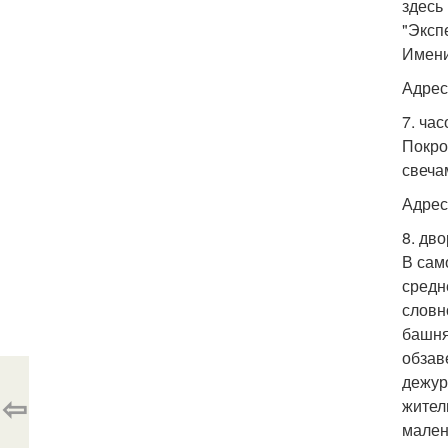
здесь
"Эксп
Имени
Адрес
7. ча
Покро
свеча
Адрес:
8. дво
В сам
средн
словн
башня
обзав
дежур
⇦
жител
мален