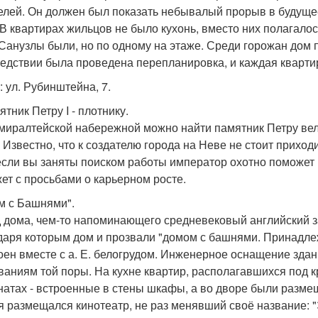
елей. Он должен был показать небывалый прорыв в будуще
 В квартирах жильцов не было кухонь, вместо них полагалос
 Санузлы были, но по одному на этаже. Среди горожан дом
едствии была проведена перепланировка, и каждая квартир
: ул. Рубинштейна, 7.
ятник Петру I - плотнику.
миралтейской набережной можно найти памятник Петру вел
. Известно, что к создателю города на Неве не стоит прих
если вы заняты поиском работы император охотно поможет в
ет с просьбами о карьерном росте.
ом с Башнями".
 дома, чем-то напоминающего средневековый английский з
даря которым дом и прозвали "домом с башнями. Принадлежа
оен вместе с а. Е. белогрудом. Инженерное оснащение зд
ваниям той поры. На кухне квартир, располагавшихся под 
натах - встроенные в стены шкафы, а во дворе были разме
я размещался кинотеатр, не раз менявший своё название: "Эли