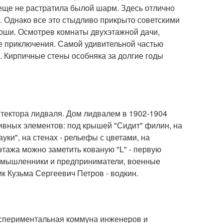
еще не растратила былой шарм. Здесь отлично
. Однако все это стыдливо прикрыто советскими
коши. Осмотрев комнаты двухэтажной дачи,
ие приключения. Самой удивительной частью
 Кирпичные стены особняка за долгие годы
тектора лидваля. Дом лидвалем в 1902-1904
тивных элементов: под крышей "Сидит" филин, на
уки", на стенах - рельефы с цветами, на
этажа можно заметить кованую "L" - первую
промышленники и предприниматели, военные
к Кузьма Сергеевич Петров - водкин.
экспериментальная коммуна инженеров и