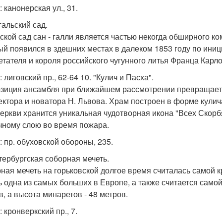
 канонерская ул., 31.
гальский сад.
ской сад сан - галли является частью некогда обширного ко
ый появился в здешних местах в далеком 1853 году по ини
етателя и короля российского чугунного литья Франца Карлов
 лиговский пр., 62-64 10. "Кулич и Пасха".
зиция ансамбля при ближайшем рассмотрении превращает
ектора и новатора Н. Львова. Храм построен в форме кулича,
церкви хранится уникальная чудотворная икона "Всех Скор
чному слою во время пожара.
: пр. обуховской обороны, 235.
етербургская соборная мечеть.
ная мечеть на горьковской долгое время считалась самой к
ь одна из самых больших в Европе, а также считается самой
в, а высота минаретов - 48 метров.
 кронверкский пр., 7.