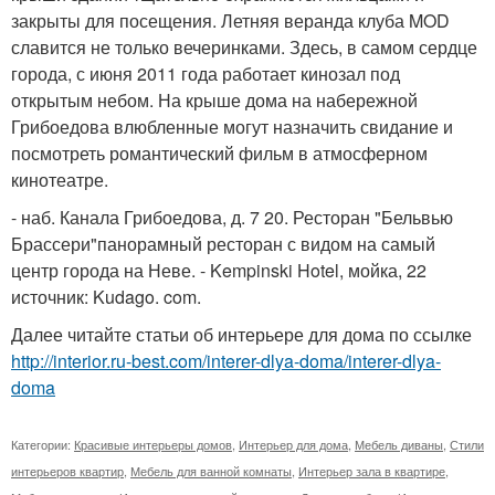
закрыты для посещения. Летняя веранда клуба MOD
славится не только вечеринками. Здесь, в самом сердце
города, с июня 2011 года работает кинозал под
открытым небом. На крыше дома на набережной
Грибоедова влюбленные могут назначить свидание и
посмотреть романтический фильм в атмосферном
кинотеатре.
- наб. Канала Грибоедова, д. 7 20. Ресторан "Бельвью
Брассери"панорамный ресторан с видом на самый
центр города на Неве. - Kempinski Hotel, мойка, 22
источник: Kudago. com.
Далее читайте статьи об интерьере для дома по ссылке
http://interior.ru-best.com/interer-dlya-doma/interer-dlya-
doma
Категории:
Красивые интерьеры домов
,
Интерьер для дома
,
Мебель диваны
,
Стили
интерьеров квартир
,
Мебель для ванной комнаты
,
Интерьер зала в квартире
,