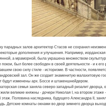
ку парадных залов архитектор Стасов не сохранил неизменн
некоторые дополнения и улучшения. Например, иорданская 
янной, а мраморной, была украшена множеством скульптур
 покои, был более свободен в своей деятельности - и к его
авшем свою силу стиле - историзме. В частности, появляет
андровский зал. Он же создает знаменитую малахитовую гос
т будут изменены арх. Боссе и штакеншнейдером.
аторская семья заняла северо-западный ризалит дворца, 
 жили великие княжны - дочери Николая I, на втором этаже 
й этаж. Половина наследника, будущего Александра II, зан
дь. Детские комнаты окнами во двор зимнего дворца выход