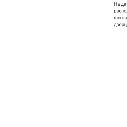
На де
распо
флота
дворц