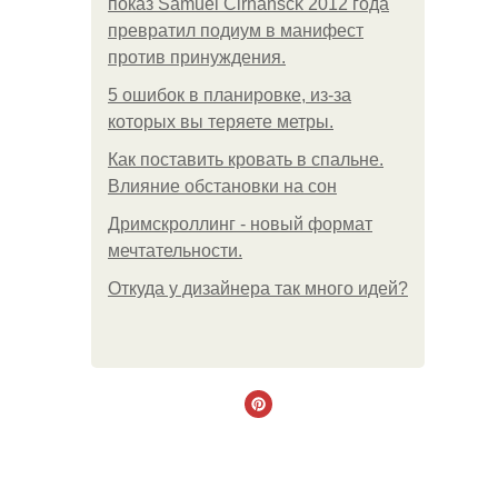
показ Samuel Cirnansck 2012 года
превратил подиум в манифест
против принуждения.
5 ошибок в планировке, из-за
которых вы теряете метры.
Как поставить кровать в спальне.
Влияние обстановки на сон
Дримскроллинг - новый формат
мечтательности.
Откуда у дизайнера так много идей?