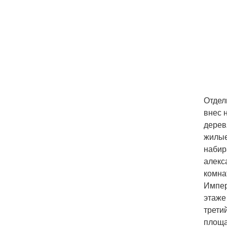
Отдел
внес 
дерев
жилые
набир
алекс
комна
Импер
этаже
трети
площа