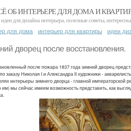
СЁ ОБ ИНТЕРЬЕРЕ ДЛЯ ДОМА И КВАРТИ
идеи для дизайна интерьера, полезные советы, интересны
ер для дома
интерьер для квартиры
идеи ди
ний дворец после восстановления.
ановленный после пожара 1837 года зимний дворец предста
 по заказу Николая I и Александра II художники - акварелис
елях интерьеры зимнего дворца - главной императорской р
о им) мы сейчас имеем возможность представить, как выгл
а.