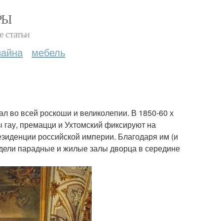
РЫ
е статьи
зайна
мебель
л во всей роскоши и великолепии. В 1850-60 х
ты гау, премацци и Ухтомский фиксируют на
езиденции российской империи. Благодаря им (и
ядели парадные и жилые залы дворца в середине