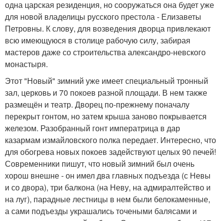
одна царская резиденция, но сооружаться она будет уже
для новой владелицы русского престола - Елизаветы
Петровны. К слову, для возведения дворца привлекают
всю имеющуюся в столице рабочую силу, забирая
мастеров даже со строительства александро-невского
монастыря.
Этот "Новый" зимний уже имеет специальный тронный
зал, церковь и 70 покоев разной площади. В нем также
размещён и театр. Дворец по-прежнему поначалу
перекрыт гонтом, но затем крыша заново покрывается
железом. Разобранный гонт императрица в дар
казармам измайловского полка передает. Интересно, что
для обогрева новых покоев задействуют целых 90 печей!
Современники пишут, что новый зимний был очень
хорош внешне - он имел два главных подъезда (с Невы
и со двора), три балкона (на Неву, на адмиралтейство и
на луг), парадные лестницы в нем были белокаменные,
а сами подъезды украшались точеными балясами и