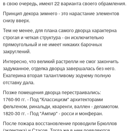
в свою очередь, имеют 22 варианта своего обрамления.
Принцип декора зимнего - это нарастание элементов
снизу вверх.
Тем не менее, для плана самого дворца характерна
строгая и четкая структура - он исключительно
прямоугольный и не имеет никаких барочных
закруглений.
Интересно, что великий растрелли не смог закончить
задуманное, отделка дворца завершалась без него.
Екатерина вторая талантливому зодчему полную
отставку дала.
Позже помещения дворца перестраивались:
1760-90 гг. - Под "Классицизм" архитекторами
фельтеном, ринальди, кваренги, валлен - деламотом.
1820-30 гг. - Под "Ампир" - росси и монферан.
После пожара восстановление проводили Брюллов
(эклектика) и Стасов. Тогда же в нем появляются