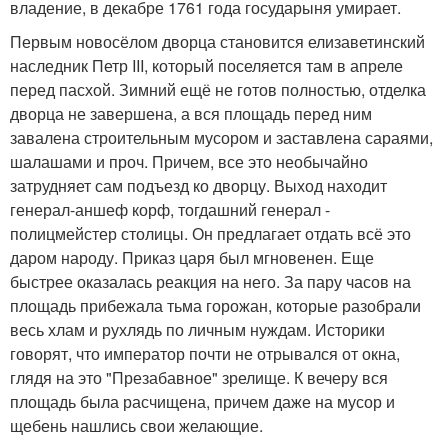
владение, в декабре 1761 года государыня умирает.
Первым новосёлом дворца становится елизаветинский
наследник Петр III, который поселяется там в апреле
перед пасхой. Зимний ещё не готов полностью, отделка
дворца не завершена, а вся площадь перед ним
завалена строительным мусором и заставлена сараями,
шалашами и проч. Причем, все это необычайно
затрудняет сам подъезд ко дворцу. Выход находит
генерал-аншеф корф, тогдашний генерал -
полицмейстер столицы. Он предлагает отдать всё это
даром народу. Приказ царя был мгновенен. Еще
быстрее оказалась реакция на него. За пару часов на
площадь прибежала тьма горожан, которые разобрали
весь хлам и рухлядь по личным нуждам. Историки
говорят, что император почти не отрывался от окна,
глядя на это "Презабавное" зрелище. К вечеру вся
площадь была расчищена, причем даже на мусор и
щебень нашлись свои желающие.