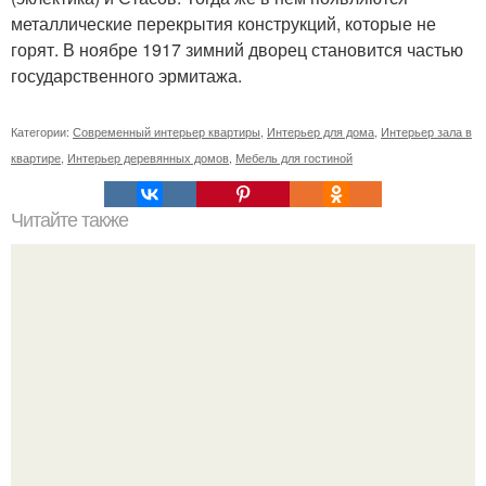
металлические перекрытия конструкций, которые не
горят. В ноябре 1917 зимний дворец становится частью
государственного эрмитажа.
Категории:
Современный интерьер квартиры
,
Интерьер для дома
,
Интерьер зала в
квартире
,
Интерьер деревянных домов
,
Мебель для гостиной
Читайте также
Боремся с пылью: рецепты чистоты.