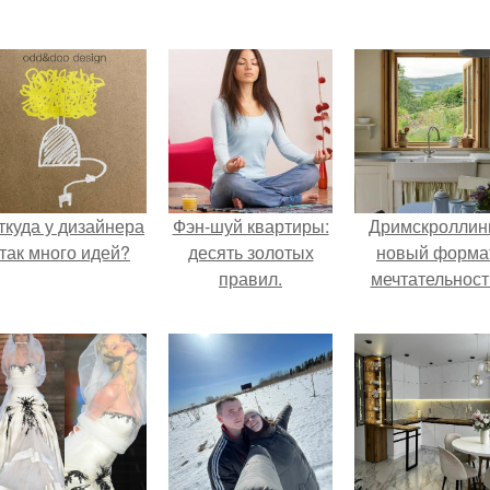
ткуда у дизайнера
Фэн-шуй квартиры:
Дримскроллинг
так много идей?
десять золотых
новый форма
правил.
мечтательност