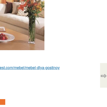
u-best.com/mebel/mebel-dlya-gostinoy
⇨