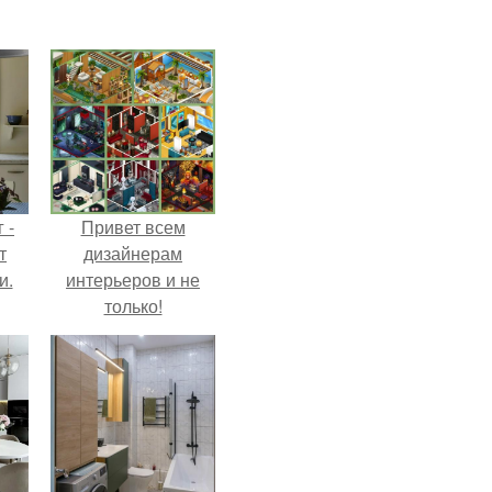
 -
Привет всем
т
дизайнерам
и.
интерьеров и не
только!