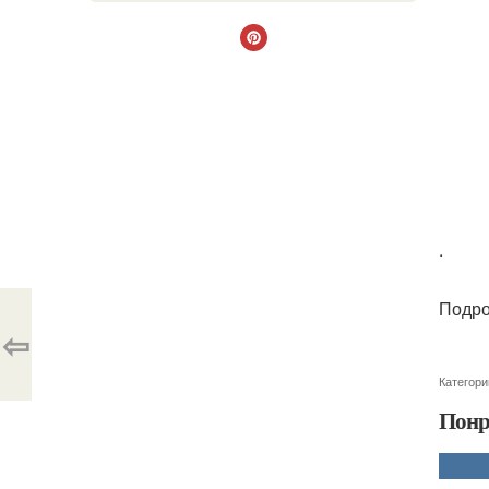
.
Подро
⇦
Категори
Понр