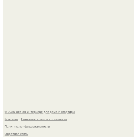
амфитеатр и долгое время успешно выдавал его за
настоящее историческое наследие.
Невеста без права выбора: как показ Samuel Cirnansck
2012 года превратил подиум в манифест против
принуждения.
© 2026 Всё об интерьере для дома и квартиры
Контакты
Пользовательское соглашение
Политика конфидециальности
Обратная связь