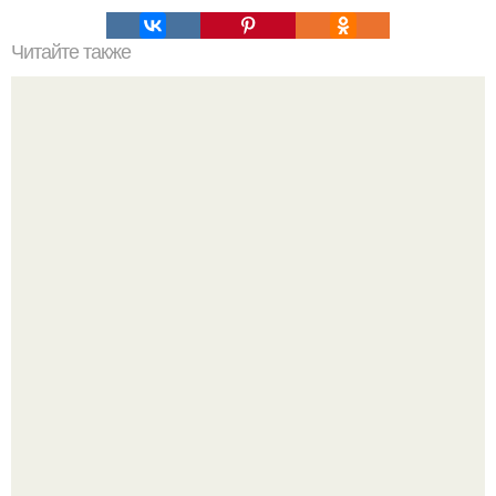
Читайте также
Много интересного сейчас можно найти в интернете про
домашний уют.