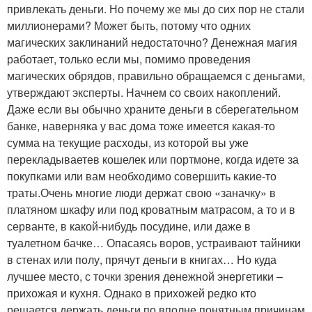
привлекать деньги. Но почему же мы до сих пор не стали
миллионерами? Может быть, потому что одних
магических заклинаний недостаточно? Денежная магия
работает, только если мы, помимо проведения
магических обрядов, правильно обращаемся с деньгами,
утверждают эксперты. Начнем со своих накоплений.
Даже если вы обычно храните деньги в сберегательном
банке, наверняка у вас дома тоже имеется какая-то
сумма на текущие расходы, из которой вы уже
перекладываетев кошелек или портмоне, когда идете за
покупками или вам необходимо совершить какие-то
траты.Очень многие люди держат свою «заначку» в
платяном шкафу или под кроватным матрасом, а то и в
серванте, в какой-нибудь посудине, или даже в
туалетном бачке… Опасаясь воров, устраивают тайники
в стенах или полу, прячут деньги в книгах… Но куда
лучшее место, с точки зрения денежной энергетики –
прихожая и кухня. Однако в прихожей редко кто
решается держать деньги по вполне понятным причинам