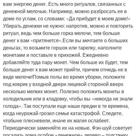
вам энергию денег. Есть много ритуалов, связанных с
денежной мелочью. Например, можно разбросать ее в
доме по углам, со словами: «Да прибудет в моем доме!»
Убирать денежки не нужно: напротив, можно и повторить
ритуал, ведь чем больше горка мелочи, тем больше
денег к вам «притянется».Если вы мечтаете о больших
деньгах, то возьмите горшок или тарелку, наполните
монетами и поставьте в прихожей. Ежедневно
добавляйте туда пару монет. Чем больше их будет, тем
больше денег к вам может прийти, причем отнюдь не в
виде мелочи!Помыв полы во время уборки, положите
под коврик у входной двери лицевой стороной вверх
несколько мелких монет. Полезно положить монеты в
холодильник или в кладовку, чтобы вы «никогда не знали
голода». Так поступали еще наши предки в те времена,
когда неурожай грозил семье катастрофой. Следите,
чтобыне плесневели, иначе их магия ослабеет.
Периодически заменяйте их на новые. Фэн-шуй советует
посадить дома особое «денежное» дерево – толстянку.