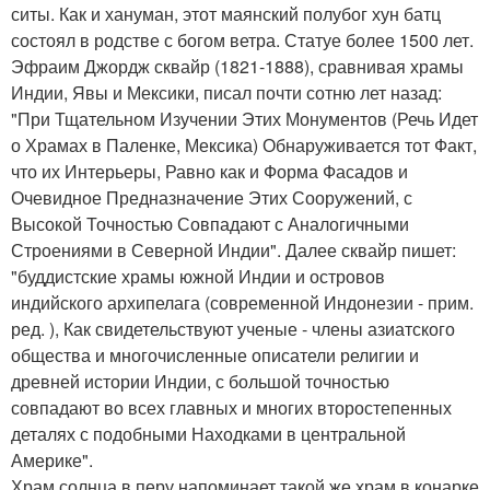
ситы. Как и хануман, этот маянский полубог хун батц
состоял в родстве с богом ветра. Статуе более 1500 лет.
Эфраим Джордж сквайр (1821-1888), сравнивая храмы
Индии, Явы и Мексики, писал почти сотню лет назад:
"При Тщательном Изучении Этих Монументов (Речь Идет
о Храмах в Паленке, Мексика) Обнаруживается тот Факт,
что их Интерьеры, Равно как и Форма Фасадов и
Очевидное Предназначение Этих Сооружений, с
Высокой Точностью Совпадают с Аналогичными
Строениями в Северной Индии". Далее сквайр пишет:
"буддистские храмы южной Индии и островов
индийского архипелага (современной Индонезии - прим.
ред. ), Как свидетельствуют ученые - члены азиатского
общества и многочисленные описатели религии и
древней истории Индии, с большой точностью
совпадают во всех главных и многих второстепенных
деталях с подобными Находками в центральной
Америке".
Храм солнца в перу напоминает такой же храм в конарке