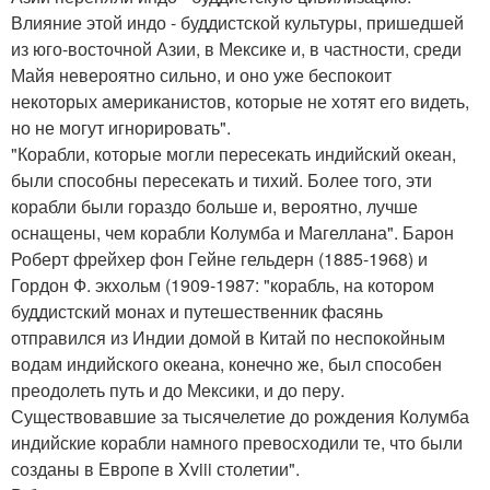
Влияние этой индо - буддистской культуры, пришедшей
из юго-восточной Азии, в Мексике и, в частности, среди
Майя невероятно сильно, и оно уже беспокоит
некоторых американистов, которые не хотят его видеть,
но не могут игнорировать".
"Корабли, которые могли пересекать индийский океан,
были способны пересекать и тихий. Более того, эти
корабли были гораздо больше и, вероятно, лучше
оснащены, чем корабли Колумба и Магеллана". Барон
Роберт фрейхер фон Гейне гельдерн (1885-1968) и
Гордон Ф. экхольм (1909-1987: "корабль, на котором
буддистский монах и путешественник фасянь
отправился из Индии домой в Китай по неспокойным
водам индийского океана, конечно же, был способен
преодолеть путь и до Мексики, и до перу.
Существовавшие за тысячелетие до рождения Колумба
индийские корабли намного превосходили те, что были
созданы в Европе в Xviii столетии".