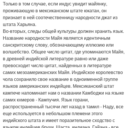
Только в том случае, если индус увидит майянку,
проживающую в мексиканском штате юкатан, он
признает в ней соотечественницу народности джат из
штата Харьяна.
Во-вторых, следы общей культуры должен хранить язык.
Название народности Майя является идентичным
санскритскому слову, обозначающему иллюзию или
волшебство. Общее число цитат, где упоминаются Майя,
в древней индийской литературе равно или даже
превосходит число цитат, найденных в литературе
самих мезоамериканских Майя. Индийское королевство
чола сохранило свое название в одноименной группе
языков американских индейцев. Мексиканский штат
кампече напоминает нам о названии Камбоджи на языке
самих кхмеров - Кампучия. Язык горани,
распространенный тысячи лет назад в тамил - Наду, все
еще используется в небольшом племени этого
индийского штата и имеет поразительное сходство с
языком индейцев брухи. Шаста, индиана, Гайана - все