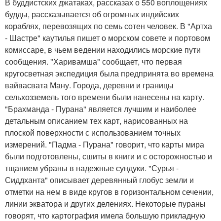
В буддистских джатаках, рассказах о 550 воплощениях
будды, рассказывается об огромных индийских
кораблях, перевозящих по семь сотен человек. В "Артха
- Шастре" каутилья пишет о морском совете и портовом
комиссаре, в чьем ведении находились морские пути
сообщения. "Харивамша" сообщает, что первая
кругосветная экспедиция была предпринята во времена
вайвасвата Ману. Города, деревни и границы
сельхозземель того времени были нанесены на карту.
"Брахманда - Пурана" является лучшим и наиболее
детальным описанием тех карт, нарисованных на
плоской поверхности с использованием точных
измерений. "Падма - Пурана" говорит, что карты мира
были подготовлены, сшиты в книги и с осторожностью и
тщанием убраны в надежные сундуки. "Сурья -
Сиддханта" описывает деревянный глобус земли и
отметки на нем в виде кругов в горизонтальном сечении,
линии экватора и других делениях. Некоторые пураны
говорят, что картография имела большую прикладную