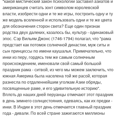
"какой мистический закон психологии заставил азиатов и
американцев считать зонт символом королевской
власти, изобрести одни и те же игры, построить одну и ту
же модель вселенной и использовать одни и те же цвета
для обозначения сторон света? Еще один признак
родства двух далеких, казалось бы, культур - одинаковый
эпос. Сэр Вильям Джонс (1746-1794) полагал, что "рама
предстает как потомок солнечной династии, муж ситы и
сын принцессы по имени каушалья. Примечательно, что
инки из перу, гордясь тем же самым солнечным
происхождением, именовали свой самый большой
праздник рама - ситвой, из чего мы можем заключить, что
южная Америка была населена той же расой, которая
разнесла по отдаленнейшим уголкам Азии обряды,
посвященные раме, и его удивительную историю".
Вплоть до наших дней перуанцы отмечают этот праздник
в день зимнего солнцестояния, одеваясь, как их предки -
инки. В Индии в этот день отмечается главный праздник
года - дивали. По всей стране зажигаются миллионы