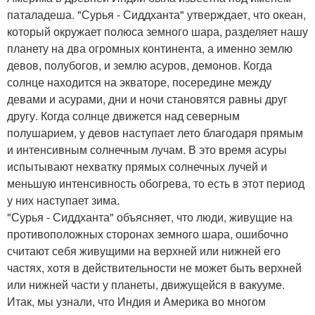
паталадеша. "Сурья - Сиддханта" утверждает, что океан,
который окружает полюса земного шара, разделяет нашу
планету на два огромных континента, а именно землю
девов, полубогов, и землю асуров, демонов. Когда
солнце находится на экваторе, посередине между
девами и асурами, дни и ночи становятся равны друг
другу. Когда солнце движется над северным
полушарием, у девов наступает лето благодаря прямым
и интенсивным солнечным лучам. В это время асуры
испытывают нехватку прямых солнечных лучей и
меньшую интенсивность обогрева, то есть в этот период
у них наступает зима.
"Сурья - Сиддханта" объясняет, что люди, живущие на
противоположных сторонах земного шара, ошибочно
считают себя живущими на верхней или нижней его
частях, хотя в действительности не может быть верхней
или нижней части у планеты, движущейся в вакууме.
Итак, мы узнали, что Индия и Америка во многом