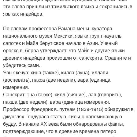
эти слова пришли из тамильского языка и сохранились в
языках индейцев.
По словам профессора Рамана мены, куратора
национального музея Мексики, языки групп науатль,
сапотек и Майя берут свое начало в Азии. Ученый
ороско в. берра утверждает, что Майя и другие языки
древних индейцев произошли от санскрита. Сравните и
убедитесь сами.
Язык кечуа: хина (также), килла (луна), иллапи
(воспевать), пакса (две недели), вара (единица
измерения.
Санскрит: эна (также), килл (сияние), лап (говорить),
пакша (две недели), вара (единица измерения.
Профессор Фредерик в. путнам (1839-1915) обнаружил в
джунглях Гондураса статую, сильно напоминающую
будду. В начале ХХ века были обнародованы факты,
подтверждающие, что в древние времена пятеро