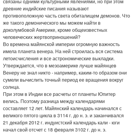
связаны одними культурными явлениями, но при этом
древние индийские писания называют
противоположную часть света обиталищем демонов. Что
же такого демонического мы можем найти в
доколумбовой Америке, кроме общеизвестных
человеческих жертвоприношений?
Во времена майянской империи огромную важность
имела планета венера. На ней строилась вся система
летоисчисления и все астрономические выкладки.
Утверждается, что в мезоамерикe лучше майянцев
Венеру не знал никто - например, каким-то образом они
сумели вычислить точный период ее вращения вокруг
солнца.
При этом в Индии все расчеты от планеты Юпитер
велись. Поэтому разница между календарями
составляет 12 лет. Майянский календарь начинался с
великого пятого цикла в 3114 г. до н. э. и заканчивался
21 декабря 2012 г. индуистский календарь кали - юги
начал свой отсчет с 18 февраля 3102 г. до н. э.