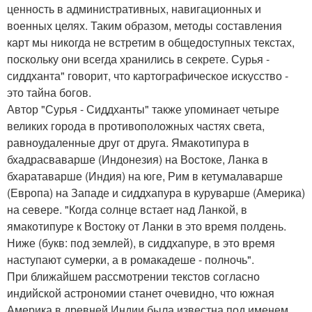
ценность в административных, навигационных и
военных целях. Таким образом, методы составления
карт мы никогда не встретим в общедоступных текстах,
поскольку они всегда хранились в секрете. Сурья -
сиддханта" говорит, что картографическое искусство -
это тайна богов.
Автор "Сурья - Сиддханты" также упоминает четыре
великих города в противоположных частях света,
равноудаленные друг от друга. Ямакотипура в
бхадрасваварше (Индонезия) на Востоке, Ланка в
бхаратаварше (Индия) на юге, Рим в кетумалаварше
(Европа) на Западе и сиддхапура в куруварше (Америка)
на севере. "Когда солнце встает над Ланкой, в
ямакотипуре к Востоку от Ланки в это время полдень.
Ниже (букв: под землей), в сиддхапуре, в это время
наступают сумерки, а в ромакадеше - полночь".
При ближайшем рассмотрении текстов согласно
индийской астрономии станет очевидно, что южная
Америка в древней Индии была известна под именем