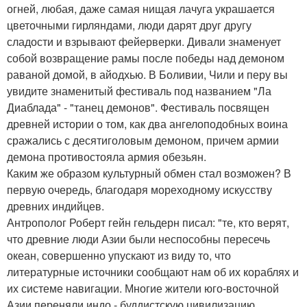
огней, любая, даже самая нищая лачуга украшается
цветочными гирляндами, люди дарят друг другу
сладости и взрывают фейерверки. Дивали знаменует
собой возвращение рамы после победы над демоном
раваной домой, в айодхью. В Боливии, Чили и перу вы
увидите знаменитый фестиваль под названием "Ла
Диаблада" - "танец демонов". Фестиваль посвящен
древней истории о том, как два ангелоподобных воина
сражались с десятиголовым демоном, причем армии
демона противостояла армия обезьян.
Каким же образом культурный обмен стал возможен? В
первую очередь, благодаря мореходному искусству
древних индийцев.
Антрополог Роберт гейн гельдерн писал: "те, кто верят,
что древние люди Азии были неспособны пересечь
океан, совершенно упускают из виду то, что
литературные источники сообщают нам об их кораблях и
их системе навигации. Многие жители юго-восточной
Азии переняли индо - буддистскую цивилизацию.