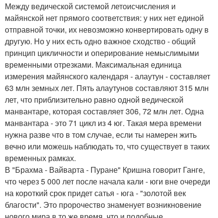
Между ведической системой летоисчисления и
майянской нет прямого соответствия: у них нет единой
отправной точки, их невозможно конвертировать одну в
другую. Но у них есть одно важное сходство - общий
принцип цикличности и оперирование немыслимыми
временными отрезками. Максимальная единица
измерения майянского календаря - алаутун - составляет
63 млн земных лет. Пять алаутунов составляют 315 млн
лет, что приблизительно равно одной ведической
манвантаре, которая составляет 306, 72 млн лет. Одна
манвантара - это 71 цикл из 4 юг. Такая мера времени
нужна разве что в том случае, если ты намерен жить
вечно или можешь наблюдать то, что существует в таких
временных рамках.
В "Брахма - Вайварта - Пуране" Кришна говорит Ганге,
что через 5 000 лет после начала кали - юги вне очереди
на короткий срок придет сатья - юга - "золотой век
благости". Это пророчество знаменует возникновение
нового мира в то же время, что и подобные