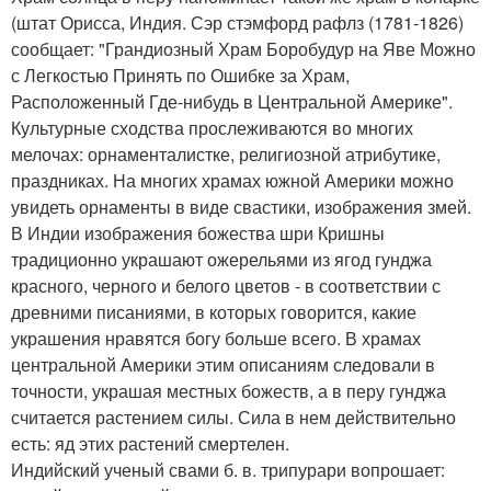
(штат Орисса, Индия. Сэр стэмфорд рафлз (1781-1826)
сообщает: "Грандиозный Храм Боробудур на Яве Можно
с Легкостью Принять по Ошибке за Храм,
Расположенный Где-нибудь в Центральной Америке".
Культурные сходства прослеживаются во многих
мелочах: орнаменталистке, религиозной атрибутике,
праздниках. На многих храмах южной Америки можно
увидеть орнаменты в виде свастики, изображения змей.
В Индии изображения божества шри Кришны
традиционно украшают ожерельями из ягод гунджа
красного, черного и белого цветов - в соответствии с
древними писаниями, в которых говорится, какие
украшения нравятся богу больше всего. В храмах
центральной Америки этим описаниям следовали в
точности, украшая местных божеств, а в перу гунджа
считается растением силы. Сила в нем действительно
есть: яд этих растений смертелен.
Индийский ученый свами б. в. трипурари вопрошает: