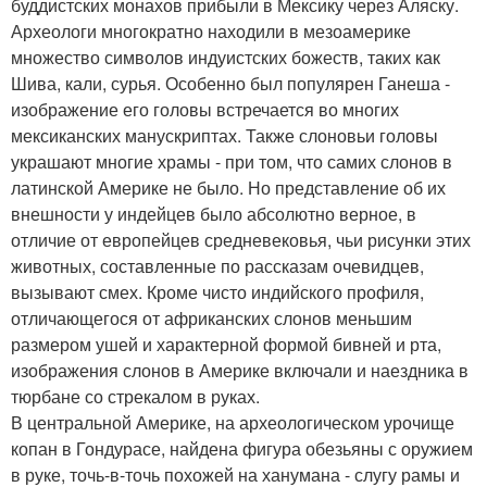
буддистских монахов прибыли в Мексику через Аляску.
Археологи многократно находили в мезоамерике
множество символов индуистских божеств, таких как
Шива, кали, сурья. Особенно был популярен Ганеша -
изображение его головы встречается во многих
мексиканских манускриптах. Также слоновьи головы
украшают многие храмы - при том, что самих слонов в
латинской Америке не было. Но представление об их
внешности у индейцев было абсолютно верное, в
отличие от европейцев средневековья, чьи рисунки этих
животных, составленные по рассказам очевидцев,
вызывают смех. Кроме чисто индийского профиля,
отличающегося от африканских слонов меньшим
размером ушей и характерной формой бивней и рта,
изображения слонов в Америке включали и наездника в
тюрбане со стрекалом в руках.
В центральной Америке, на археологическом урочище
копан в Гондурасе, найдена фигура обезьяны с оружием
в руке, точь-в-точь похожей на ханумана - слугу рамы и