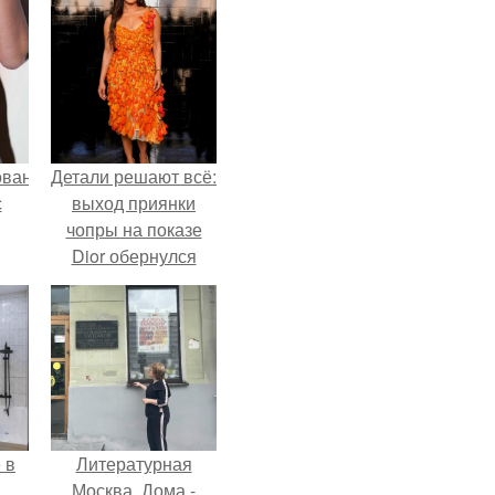
ованные
Детали решают всё:
с
выход приянки
чопры на показе
Dior обернулся
и в
шквалом критики
из-за небрежного
пошива.
 в
Литературная
.
Москва. Дома -