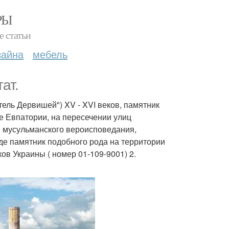
РЫ
е статьи
зайна
мебель
ат.
тель Дервишей") XV - XVI веков, памятник
е Евпатории, на пересечении улиц
 мусульманского вероисповедания,
е памятник подобного рода на территории
в Украины ( номер 01-109-9001) 2.