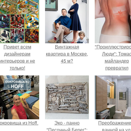
Привет всем
Винтажная
"Проиллюстрир
дизайнерам
квартира в Москве,
Люди": Тома
интерьеров и не
45 м?
майландер
только!
превратил
солнечные ожог
арт - объект.
окровища из Hoff.
Эко - панно
Преображение
"Песочный Берег":
ванной на ул