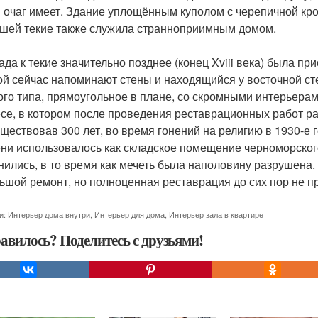
и очаг имеет. Здание уплощённым куполом с черепичной кр
шей текие также служила странноприимным домом.
ада к текие значительно позднее (конец Xviii века) была п
ой сейчас напоминают стены и находящийся у восточной с
ого типа, прямоугольное в плане, со скромными интерьера
се, в котором после проведения реставрационных работ р
ществовав 300 лет, во время гонений на религию в 1930-е 
ни использовалось как складское помещение черноморского
нились, в то время как мечеть была наполовину разрушена.
ьшой ремонт, но полноценная реставрация до сих пор не п
и:
Интерьер дома внутри
,
Интерьер для дома
,
Интерьер зала в квартире
авилось? Поделитесь с друзьями!