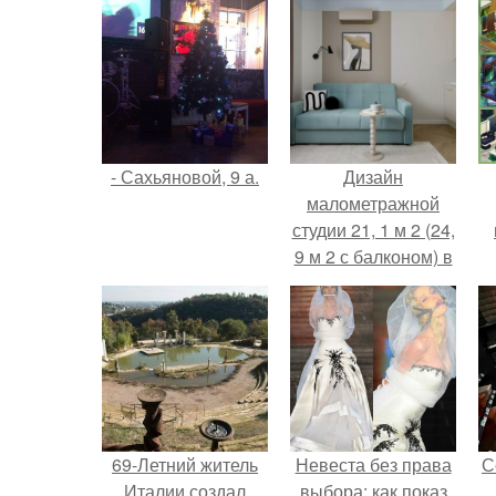
- Сахьяновой, 9 а.
Дизайн
малометражной
студии 21, 1 м 2 (24,
9 м 2 с балконом) в
Краснодаре.
69-Летний житель
Невеста без права
С
Италии создал
выбора: как показ