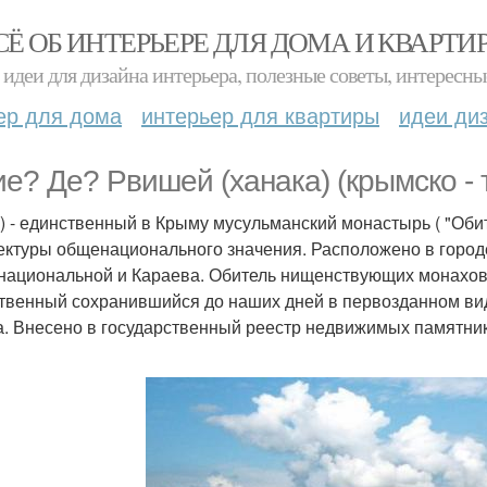
СЁ ОБ ИНТЕРЬЕРЕ ДЛЯ ДОМА И КВАРТИ
идеи для дизайна интерьера, полезные советы, интересны
ер для дома
интерьер для квартиры
идеи ди
ие? Де? Рвишей (ханака) (крымско - т
e) - единственный в Крыму мусульманский монастырь ( "Оби
ектуры общенационального значения. Расположено в город
национальной и Караева. Обитель нищенствующих монахов
твенный сохранившийся до наших дней в первозданном вид
. Внесено в государственный реестр недвижимых памятнико