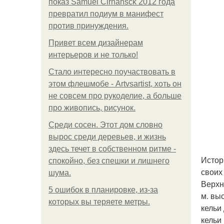
показ Samuel Cirnansck 2012 года
превратил подиум в манифест
против принуждения.
Привет всем дизайнерам
интерьеров и не только!
Стало интересно поучаствовать в
этом флешмобе - Artvsartist, хоть он
не совсем про рукоделие, а больше
про живопись, рисунок.
Среди сосен. Этот дом словно
вырос среди деревьев, и жизнь
здесь течет в собственном ритме -
Истор
спокойно, без спешки и лишнего
своих
шума.
Верхн
5 ошибок в планировке, из-за
м. вы
которых вы теряете метры.
кельи
кельи