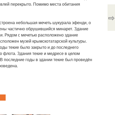
овлей перекрыто. Помимо места обитания
⇨
ристроена небольшая мечеть шукурала эфенди, о
тены частично обрушившийся минарет. Здание
ми. Рядом с мечетью расположено здание
асположен музей крымскотатарской культуры.
годы текие было закрыто и до последнего
 флота. Здания текие и медресе в целом
 В последние годы в здании текие был проведён
роведена.