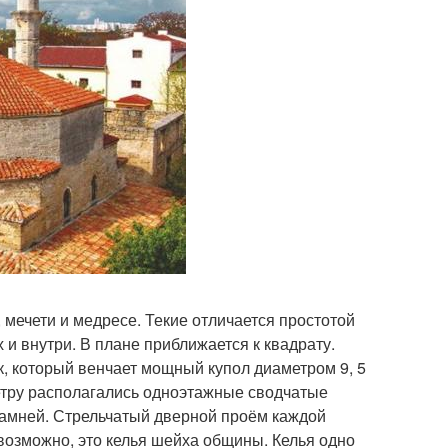
, мечети и медресе. Текие отличается простотой
и внутри. В плане приближается к квадрату.
к, который венчает мощный купол диаметром 9, 5
метру располагались одноэтажные сводчатые
камней. Стрельчатый дверной проём каждой
 возможно, это келья шейха общины. Келья одно