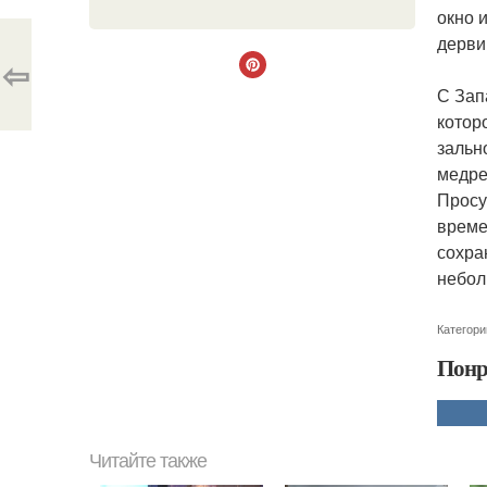
окно 
дерви
⇦
С Зап
котор
зальн
медре
Просу
време
сохра
небол
Категори
Понр
Читайте также