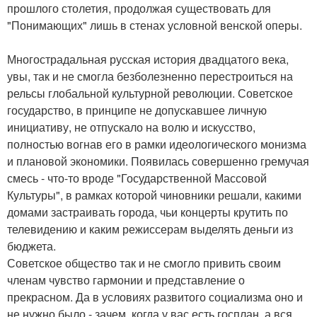
прошлого столетия, продолжая существовать для
"Понимающих" лишь в стенах условной венской оперы.
Многострадальная русская история двадцатого века,
увы, так и не смогла безболезненно перестроиться на
рельсы глобальной культурной революции. Советское
государство, в принципе не допускавшее личную
инициативу, не отпускало на волю и искусство,
полностью вогнав его в рамки идеологического монизма
и плановой экономики. Появилась совершенно гремучая
смесь - что-то вроде "Государственной Массовой
Культуры", в рамках которой чиновники решали, какими
домами застраивать города, чьи концерты крутить по
телевидению и каким режиссерам выделять деньги из
бюджета.
Советское общество так и не смогло привить своим
членам чувство гармонии и представление о
прекрасном. Да в условиях развитого социализма оно и
не нужно было - зачем, когда у вас есть госплан, а вся