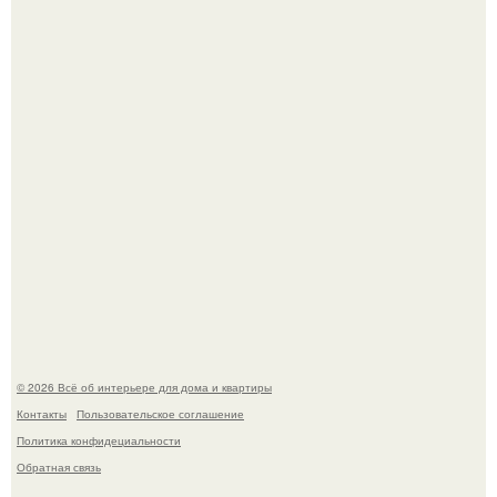
69-Летний житель Италии создал фальшивый античный
амфитеатр и долгое время успешно выдавал его за
настоящее историческое наследие.
Сокровища из Hoff.
© 2026 Всё об интерьере для дома и квартиры
Контакты
Пользовательское соглашение
Политика конфидециальности
Обратная связь