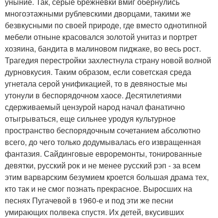
уныние. Так, серые брежневки вмиг обернулись
многоэтажными рублевскими дворцами, такими же
безвкусными по своей природе, где вместо однотипной
мебели отныне красовался золотой унитаз и портрет
хозяина, бандита в малиновом пиджаке, во весь рост.
Трагедия перестройки захлестнула страну новой волной
дурновкусия. Таким образом, если советская среда
угнетала серой унификацией, то в девяностые мы
утонули в беспорядочном хаосе. Десятилетиями
сдерживаемый цензурой народ начал фанатично
отыгрываться, еще сильнее уродуя культурное
пространство беспорядочным сочетанием абсолютно
всего, до чего только додумывалась его извращенная
фантазия. Сайдинговые евроремонты, тонированные
девятки, русский рок и не менее русский рэп - за всем
этим варварским безумием кроется большая драма тех,
кто так и не смог познать прекрасное. Выросших на
песнях Пугачевой в 1960-е и под эти же песни
умирающих полвека спустя. Их детей, вкусивших