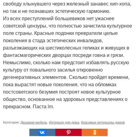
свободу хлынувшего через железный занавес хип-хопа,
но так и не познавших эстетическую гармонию.
Из всех преступлений большевиков нет ужаснее
советской цензуры, что полностью зачистила культурное
поле страны. Красные подонки превратили целые
поколения в стада эстетических инвалидов,
разъезжающих на шестиколесных геликах и живущих в
фантасмагорических дворцах посреди говна и грязи.
Немыслимо, сколько нам предстоит избавлять русскую
культуру от повального засилья откровенно
дегенеративных элементов. Сколько пройдет времени,
пока вырастят новые поколения, что на обломках
постсоветского безумия построят новое культурное
общество, основанное на здоровых представлениях о
прекрасном. Паста lm.
Категории:
Дешевая мебель
,
Интерьер для дома
,
Красивые интерьеры домов