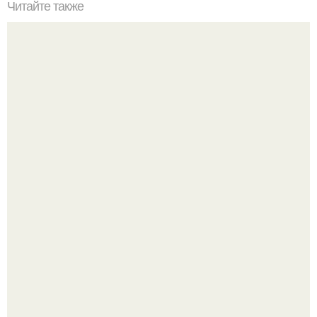
Читайте также
Хочется подвести итоги 2017 года?
Культурный код. Можно сделать красивый интерьер
практически где угодно.