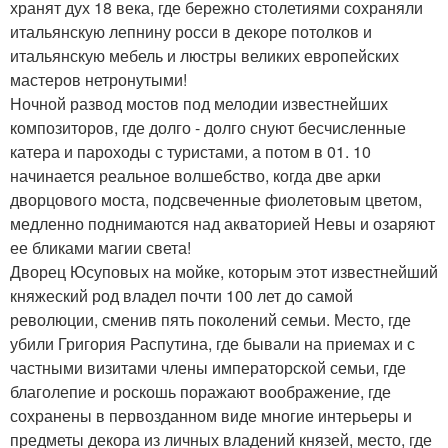
хранят дух 18 века, где бережно столетиями сохраняли
итальянскую лепнину росси в декоре потолков и
итальянскую мебель и люстры великих европейских
мастеров нетронутыми!
Ночной развод мостов под мелодии известнейших
композиторов, где долго - долго снуют бесчисленные
катера и пароходы с туристами, а потом в 01. 10
начинается реальное волшебство, когда две арки
дворцового моста, подсвеченные фиолетовым цветом,
медленно поднимаются над акваторией Невы и озаряют
ее бликами магии света!
Дворец Юсуповых на мойке, которым этот известнейший
княжеский род владел почти 100 лет до самой
революции, сменив пять поколений семьи. Место, где
убили Григория Распутина, где бывали на приемах и с
частными визитами члены императорской семьи, где
благолепие и роскошь поражают воображение, где
сохранены в первозданном виде многие интерьеры и
предметы декора из личных владений князей, место, где