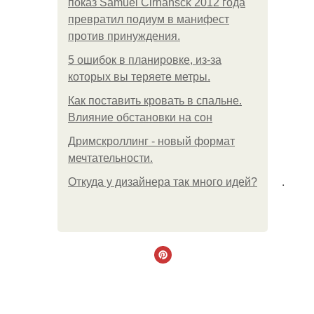
показ Samuel Cirnansck 2012 года
превратил подиум в манифест
против принуждения.
5 ошибок в планировке, из-за
которых вы теряете метры.
Как поставить кровать в спальне.
Влияние обстановки на сон
Дримскроллинг - новый формат
мечтательности.
.
Откуда у дизайнера так много идей?