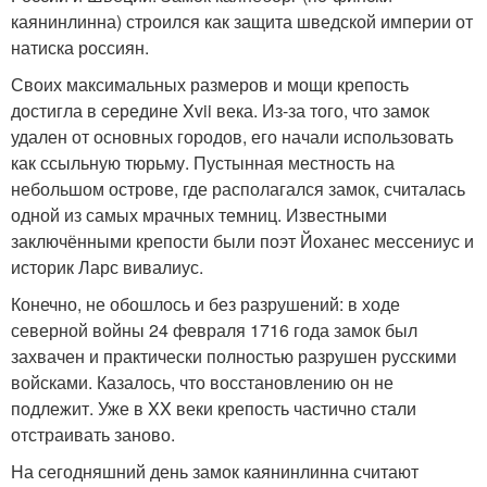
каянинлинна) строился как защита шведской империи от
натиска россиян.
Своих максимальных размеров и мощи крепость
достигла в середине Xvii века. Из-за того, что замок
удален от основных городов, его начали использовать
как ссыльную тюрьму. Пустынная местность на
небольшом острове, где располагался замок, считалась
одной из самых мрачных темниц. Известными
заключёнными крепости были поэт Йоханес мессениус и
историк Ларс вивалиус.
Конечно, не обошлось и без разрушений: в ходе
северной войны 24 февраля 1716 года замок был
захвачен и практически полностью разрушен русскими
войсками. Казалось, что восстановлению он не
подлежит. Уже в XX веки крепость частично стали
отстраивать заново.
На сегодняшний день замок каянинлинна считают