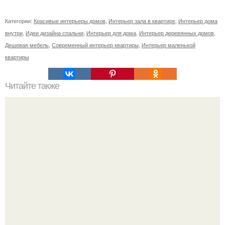
Категории:
Красивые интерьеры домов
,
Интерьер зала в квартире
,
Интерьер дома
внутри
,
Идеи дизайна спальни
,
Интерьер для дома
,
Интерьер деревянных домов
,
Дешевая мебель
,
Современный интерьер квартиры
,
Интерьер маленькой
квартиры
Читайте также
Романтический розовый цвет в интерьере?