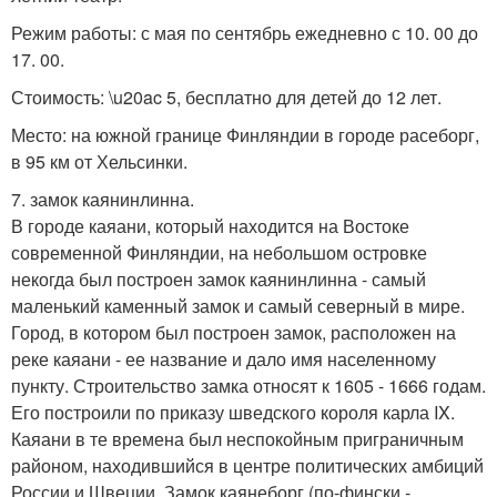
Режим работы: с мая по сентябрь ежедневно с 10. 00 до
17. 00.
Стоимость: \u20ac 5, бесплатно для детей до 12 лет.
Место: на южной границе Финляндии в городе расеборг,
в 95 км от Хельсинки.
7. замок каянинлинна.
В городе каяани, который находится на Востоке
современной Финляндии, на небольшом островке
некогда был построен замок каянинлинна - самый
маленький каменный замок и самый северный в мире.
Город, в котором был построен замок, расположен на
реке каяани - ее название и дало имя населенному
пункту. Строительство замка относят к 1605 - 1666 годам.
Его построили по приказу шведского короля карла IX.
Каяани в те времена был неспокойным приграничным
районом, находившийся в центре политических амбиций
России и Швеции. Замок каянеборг (по-фински -