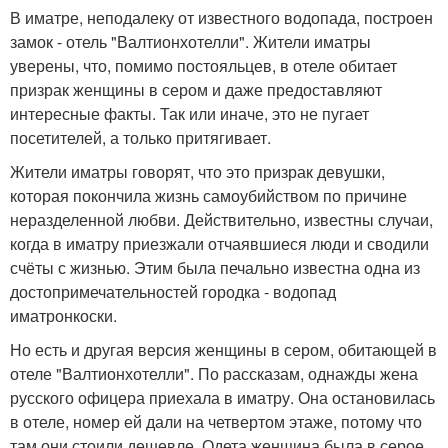
В иматре, неподалеку от известного водопада, построен
замок - отель "Валтионхотелли". Жители иматры
уверены, что, помимо постояльцев, в отеле обитает
призрак женщины в сером и даже предоставляют
интересные факты. Так или иначе, это не пугает
посетителей, а только притягивает.
Жители иматры говорят, что это призрак девушки,
которая покончила жизнь самоубийством по причине
неразделенной любви. Действительно, известны случаи,
когда в иматру приезжали отчаявшиеся люди и сводили
счёты с жизнью. Этим была печально известна одна из
достопримечательностей городка - водопад
иматронкоски.
Но есть и другая версия женщины в сером, обитающей в
отеле "Валтионхотелли". По рассказам, однажды жена
русского офицера приехала в иматру. Она остановилась
в отеле, номер ей дали на четвертом этаже, потому что
там они стоили дешевле. Одета женщина была в серое.