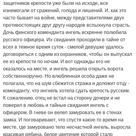
защитников крепости уже были на исходе, все
изнемогали от сражений, голода и лишений. И, как это
часто бывает на войне, между представителями двух
противостоящих друг другу народов вспыхнула страсть.
Дочь финского коменданта ингель искренне полюбила
русского офицера. Их свидания проходили в тайне от
всех в темное время суток - смелой девушке удалось
договориться с одним из охранников, чтобы он выпускал
ее из крепости по ночам. И вот однажды его не
оказалось на месте, и ингель решила открыть ворота
собственноручно. Но влюбленная особа даже не
полагала, что на шум сбежится стража и доложит отцу -
коменданту, что ингнель хотела сдать крепость русским.
К сожалению, отец не встал на сторону дочери и не
поверил в любовь и тайные свидания ингель с
офицером. В гневе он велел замуровать ее в стенах
замка. И поговаривают, что спустя какое-то время на
месте, где замуровано тело несчастной ингель, выросла
красивая рябина, белое цветение которой стало