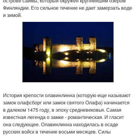
острове саймы, который окружен крупнейшим озером
Финляндии. Его сильное течение не дает замерзать воде
и зимой.
История крепости олавинлинна (которую еще называют
замок олафсборг или замок святого Олафа) начинается
в далеком 1475 году, в эпоху средневековья. Самая
известная легенда о замке - романтическая. И гласит
она следующее. Олавинлинна находилась в осаде
русских войск в течение восьми месяцев. Силы