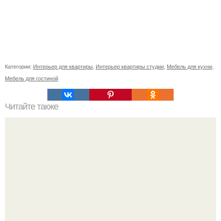
Категории:
Интерьер для квартиры
,
Интерьер квартиры студии
,
Мебель для кухни
,
Мебель для гостиной
Читайте также
Как правильно выбрать квартиру (купить, снять)
приносящую удачу, здоровье и благополучие!