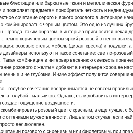
вые блестящие или бархатные ткани и металлическая фурн
 и позволяет предметам приобретать четкость и индивидуа
ектное сочетание серого и яркого розового в интерьере на
о комбинировать с черным цветом. Это одно из лучших бр
н. Правда, таким образом, в интерьер привносится некая д
от с темно-коричневым цветом яркий розовый оттенок выгля
нация: розовые стены, мебель (диван, кресла) и подушки, а
же дизайнеры используют и такое сочетание: светло-розовы
у. Такая комбинация в интерьер весеннюю свежесть привнес
етание розового с желтым добавит в интерьере хорошее наст
ушенные и не глубокие. Иначе эффект получится совершенн
е.
ово - голубое сочетание воспринимается не совсем правиль
ек, а голубой - мальчиков. Однако, если добавить в интерье
 создаст ощущение воздушности.
и скомбинировать розовый цвет с красным, а еще лучше, с б
е с оттенками мужественности. Лишь в том случае, если най
 просто великолепен.
 сочетании розового с сиреневым или фиолетовым, при пр