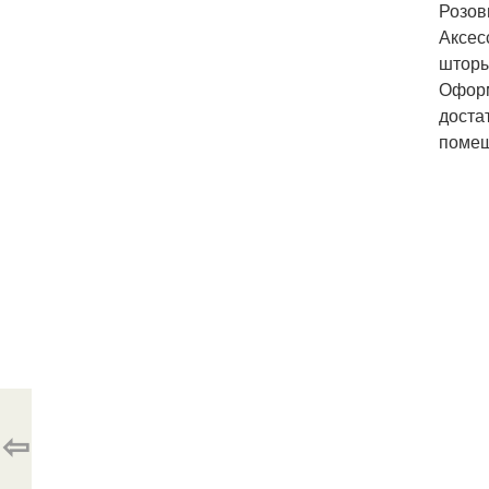
Розов
Аксес
шторы
Оформ
доста
помещ
⇦