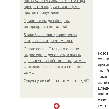
показ Samuel Cirnansck 2012 года
превратил подиум в манифест
против принуждения.
Привет всем дизайнерам
интерьеров и не только!
5 ошибок в планировке, из-за
которых вы теряете метры.
Среди сосен. Этот дом словно
Розов
вырос среди деревьев, и жизнь
смеше
здесь течет в собственном ритме -
други
спокойно, без спешки и лишнего
- наи
шума.
Такая
Откуда у дизайнера так много идей?
остал
Бледн
цвета
сочет
смотр