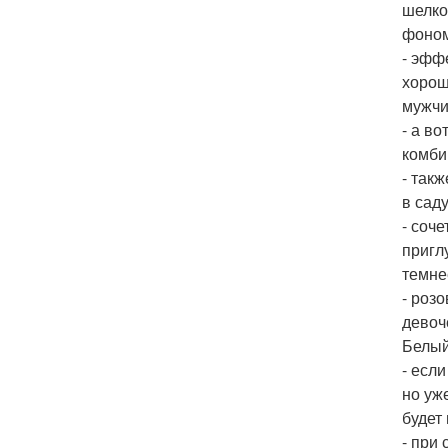
шелко
фоном
- эфф
хорош
мужчи
- а в
комби
- так
в сад
- соч
пригл
темне
- роз
девоч
Белый
- есл
но уж
будет
- при