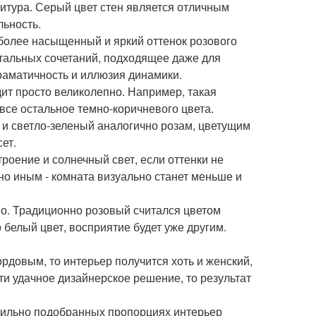
итура. Серый цвет стен является отличным
льность.
иболее насыщенный и яркий оттенок розового
утальных сочетаний, подходящее даже для
раматичность и иллюзия динамики.
дит просто великолепно. Например, такая
 все остальное темно-коричневого цвета.
й и светло-зеленый аналогично розам, цветущим
ет.
роение и солнечный свет, если оттенки не
о иным - комната визуально станет меньше и
но. Традиционно розовый считался цветом
р белый цвет, восприятие будет уже другим.
ордовым, то интерьер получится хоть и женский,
ти удачное дизайнерское решение, то результат
авильно подобранных пропорциях интерьер