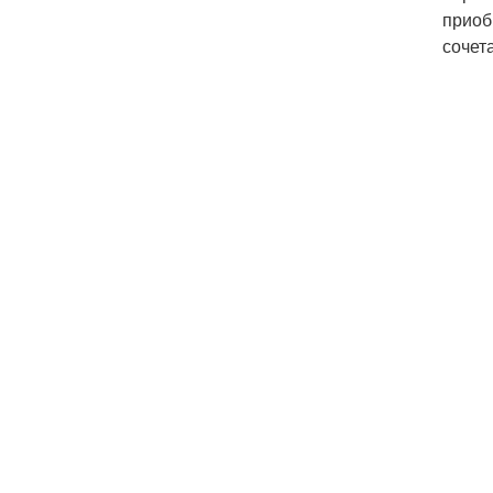
приоб
сочет