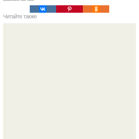
Читайте также
50 заповедей Карима Рашида: о дизайне, диете, деньгах
и о жизни.