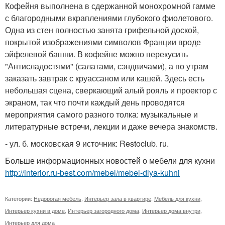
Кофейня выполнена в сдержанной монохромной гамме
с благородными вкраплениями глубокого фиолетового.
Одна из стен полностью занята грифельной доской,
покрытой изображениями символов Франции вроде
эйфелевой башни. В кофейне можно перекусить
"Антисладостями" (салатами, сэндвичами), а по утрам
заказать завтрак с круассаном или кашей. Здесь есть
небольшая сцена, сверкающий алый рояль и проектор с
экраном, так что почти каждый день проводятся
мероприятия самого разного толка: музыкальные и
литературные встречи, лекции и даже вечера знакомств.
- ул. б. московская 9 источник: Restoclub. ru.
Больше информационных новостей о мебели для кухни
http://interior.ru-best.com/mebel/mebel-dlya-kuhni
Категории:
Недорогая мебель
,
Интерьер зала в квартире
,
Мебель для кухни
,
Интерьер кухни в доме
,
Интерьер загородного дома
,
Интерьер дома внутри
,
Интерьер для дома