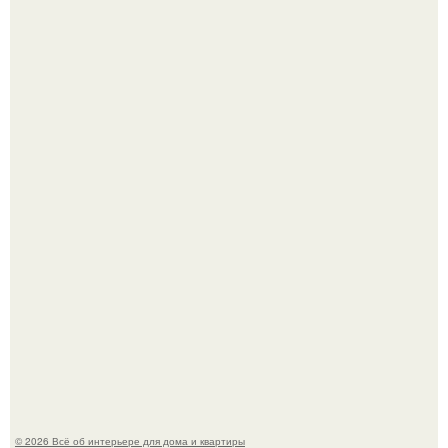
Готовясь к поездке, мы листали путеводители по городу
и наткнулись на фотографию белого дворца.
Стало интересно поучаствовать в этом флешмобе -
Artvsartist, хоть он не совсем про рукоделие, а больше
про живопись, рисунок.
© 2026 Всё об интерьере для дома и квартиры